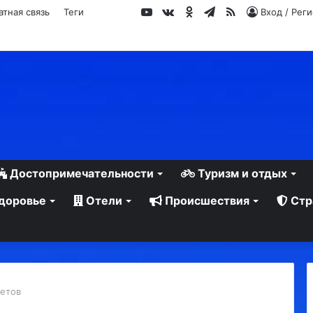
YouTube
vk.com
Одноклассники
Telegram
RSS
атная связь
Теги
Вход / Рег
Достопримечательности
Туризм и отдых
доровье
Отели
Происшествия
Стр
ветов