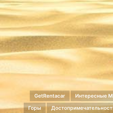
GetRentacar
Интересные М
Горы
Достопримечательност