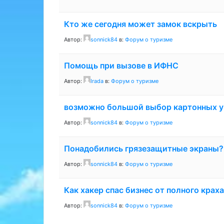
Кто же сегодня может замок вскрыть
Автор:
sonnick84
в:
Форум о туризме
Помощь при вызове в ИФНС
Автор:
Irada
в:
Форум о туризме
возможно большой выбор картонных у
Автор:
sonnick84
в:
Форум о туризме
Понадобились грязезащитные экраны?
Автор:
sonnick84
в:
Форум о туризме
Как хакер спас бизнес от полного краха
Автор:
sonnick84
в:
Форум о туризме