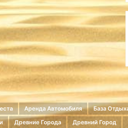
еста
Аренда Автомобиля
База Отдых
и
Древние Города
Древний Город