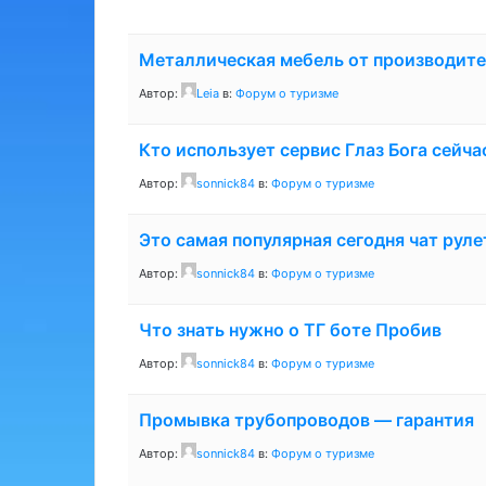
Металлическая мебель от производит
Автор:
Leia
в:
Форум о туризме
Кто использует сервис Глаз Бога сейча
Автор:
sonnick84
в:
Форум о туризме
Это самая популярная сегодня чат руле
Автор:
sonnick84
в:
Форум о туризме
Что знать нужно о ТГ боте Пробив
Автор:
sonnick84
в:
Форум о туризме
Промывка трубопроводов — гарантия
Автор:
sonnick84
в:
Форум о туризме