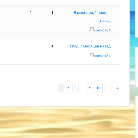
1
1
6 месяцев, 1 неделя
назад
sonnick84
1
1
1 год, 7 месяцев назад
sonnick84
1
2
3
…
9
10
11
→