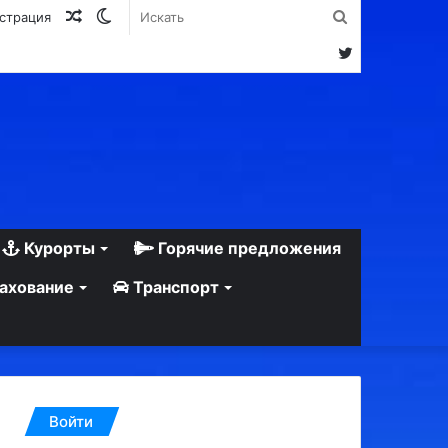
Случайная
Switch
Искать
истрация
статья
skin
Twitter
Курорты
Горячие предложения
ахование
Транспорт
Войти