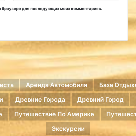
том браузере для последующих моих комментариев.
еста
Аренда Автомобиля
База Отдых
и
Древние Города
Древний Город
е
Путешествие По Америке
Путешест
Экскурсии