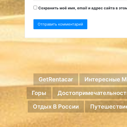
*
Сохранить моё имя, email и адрес сайта в э
GetRentacar
Интересные М
Горы
Достопримечательност
Отдых В России
Путешестви