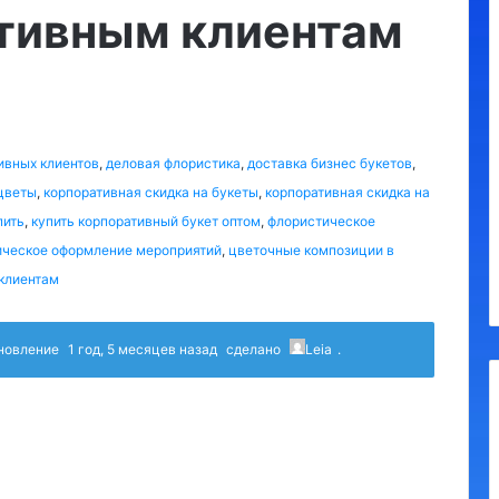
тивным клиентам
ивных клиентов
,
деловая флористика
,
доставка бизнес букетов
,
цветы
,
корпоративная скидка на букеты
,
корпоративная скидка на
пить
,
купить корпоративный букет оптом
,
флористическое
ическое оформление мероприятий
,
цветочные композиции в
клиентам
бновление
1 год, 5 месяцев назад
сделано
Leia
.