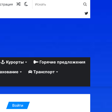
Случайная
Switch
Искать
истрация
статья
skin
Twitter
Курорты
Горячие предложения
ахование
Транспорт
Войти