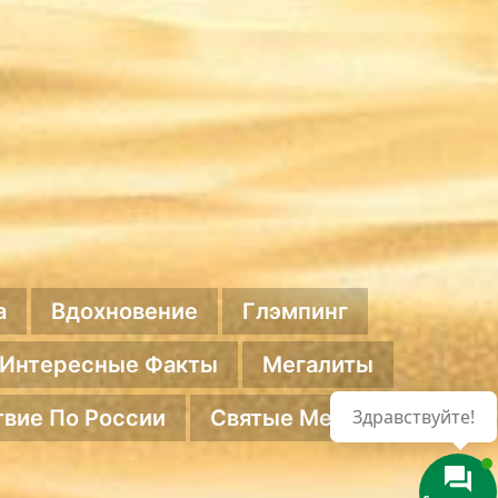
а
Вдохновение
Глэмпинг
Интересные Факты
Мегалиты
вие По России
Святые Места
Здравствуйте!