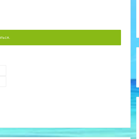
аться.