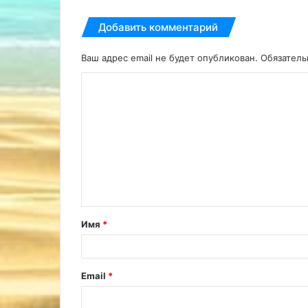
Добавить комментарий
Ваш адрес email не будет опубликован.
Обязател
К
о
м
м
е
н
т
Имя
*
а
р
и
Email
*
й