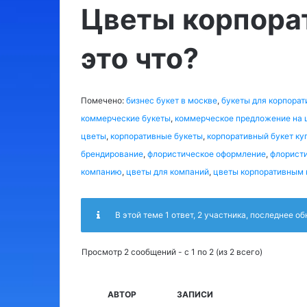
Цветы корпора
это что?
Помечено:
бизнес букет в москве
,
букеты для корпорат
коммерческие букеты
,
коммерческое предложение на 
цветы
,
корпоративные букеты
,
корпоративный букет ку
брендирование
,
флористическое оформление
,
флорист
компанию
,
цветы для компаний
,
цветы корпоративным 
В этой теме 1 ответ, 2 участника, последнее о
Просмотр 2 сообщений - с 1 по 2 (из 2 всего)
АВТОР
ЗАПИСИ