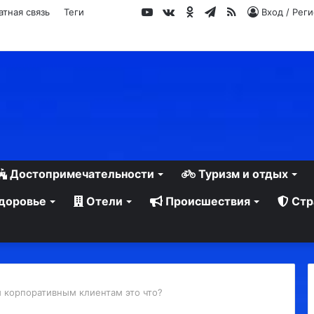
YouTube
vk.com
Одноклассники
Telegram
RSS
атная связь
Теги
Вход / Рег
Достопримечательности
Туризм и отдых
доровье
Отели
Происшествия
Стр
 корпоративным клиентам это что?