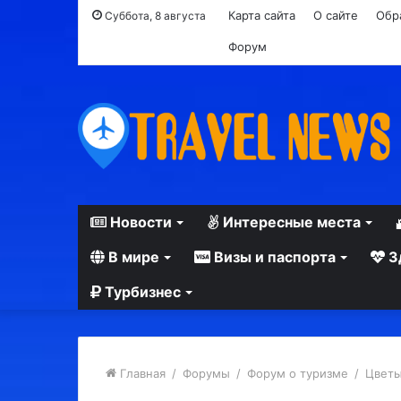
Карта сайта
О сайте
Обр
Суббота, 8 августа
Форум
Новости
Интересные места
В мире
Визы и паспорта
З
Турбизнес
Главная
/
Форумы
/
Форум о туризме
/
Цветы