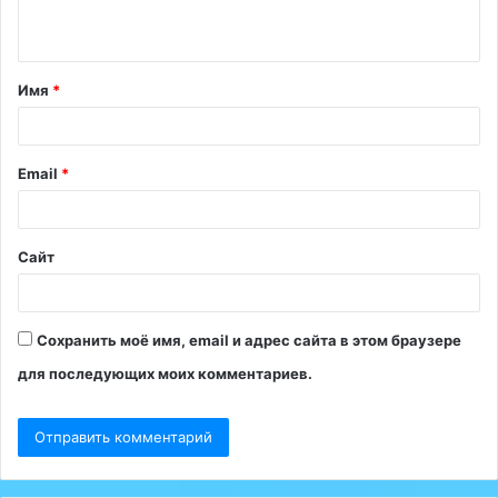
н
т
Имя
*
а
р
и
Email
*
й
*
Сайт
Сохранить моё имя, email и адрес сайта в этом браузере
для последующих моих комментариев.