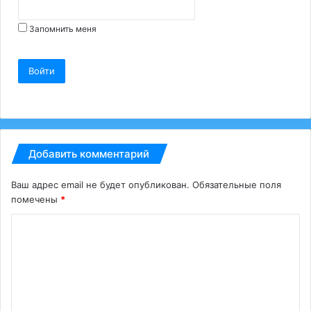
Запомнить меня
Войти
Добавить комментарий
Ваш адрес email не будет опубликован.
Обязательные поля
помечены
*
К
о
м
м
е