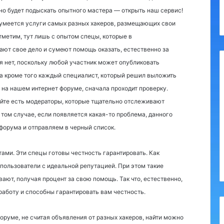
но будет подыскать опытного мастера — открыть наш сервис!
умеется услуги самых разных хакеров, размещающих свои
тметим, тут лишь с опытом спецы, которые в
ают свое дело и сумеют помощь оказать, естественно за
 нет, поскольку любой участник может опубликовать
а кроме того каждый специалист, который решил выложить
на нашем интернет форуме, сначала проходит проверку.
айте есть модераторы, которые тщательно отслеживают
 том случае, если появляется какая-то проблема, данного
форума и отправляем в черный список.
тами. Эти спецы готовы честность гарантировать. Как
 пользователи с идеальной репутацией. При этом такие
ают, получая процент за свою помощь. Так что, естественно,
аботу и способны гарантировать вам честность.
оруме, не считая объявления от разных хакеров, найти можно