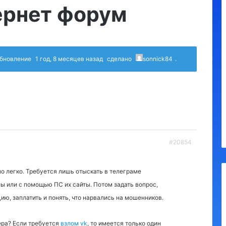
ернет форум
 обновление
1 год, 8 месяцев назад
сделано
sonnick84
.
#20854
о легко. Требуется лишь отыскать в телеграме
 или с помощью ПС их сайты. Потом задать вопрос,
ию, заплатить и понять, что нарвались на мошенников.
ера? Если требуется
взлом vk
, то имеется только один