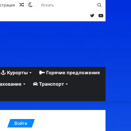
Случайная
Switch
Искать
истрация
статья
skin
Twitter
YouTube
Курорты
Горячие предложения
ахование
Транспорт
Войти