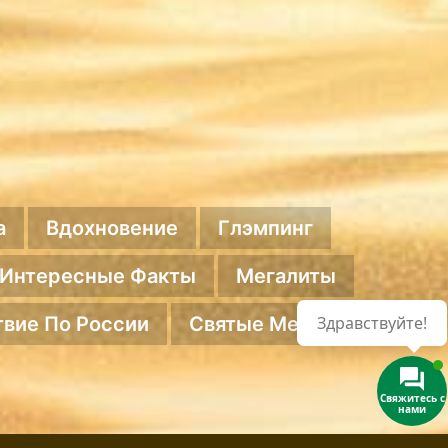
а
Вдохновение
Глэмпинг
Интересные Факты
Мегалиты
вие По России
Святые Места
Здравствуйте!
Свяжитесь с
нами