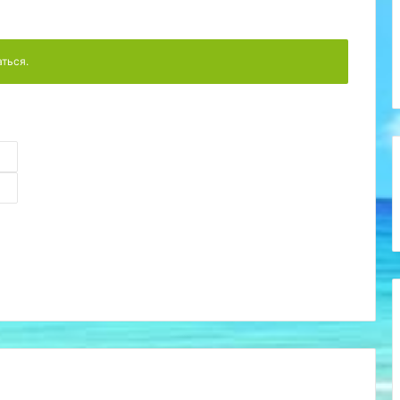
аться.