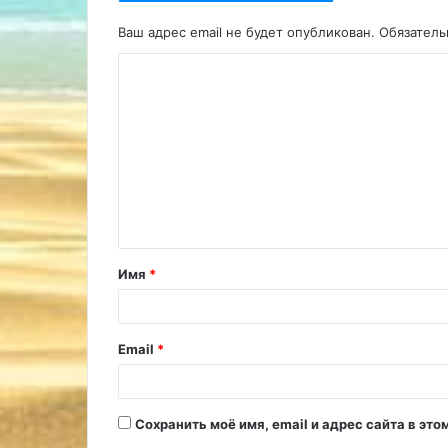
Ваш адрес email не будет опубликован.
Обязател
К
о
м
м
е
н
т
Имя
*
а
р
и
Email
*
й
*
Сохранить моё имя, email и адрес сайта в э