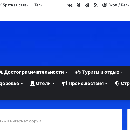
vk.com
Одноклассники
Telegram
RSS
Обратная связь
Теги
Вход / Рег
Достопримечательности
Туризм и отдых
доровье
Отели
Происшествия
Стр
тный интернет форум