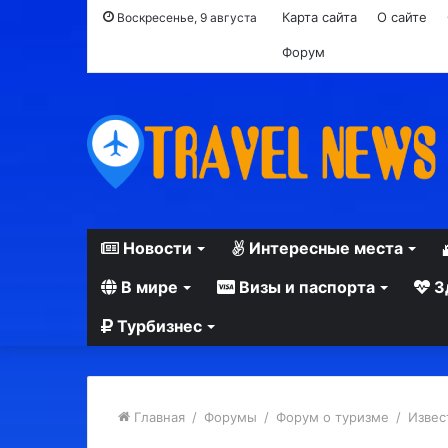
Карта сайта
О сайте
Воскресенье, 9 августа
Форум
Новости
Интересные места
В мире
Визы и паспорта
З
Турбизнес
Главная
/
Форумы
/
Форум о туризме
/
Извес