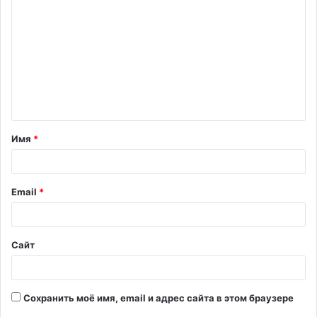
о
м
м
е
н
т
Имя
*
а
р
и
Email
*
й
*
Сайт
Сохранить моё имя, email и адрес сайта в этом браузере