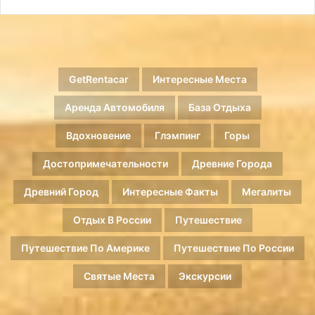
GetRentacar
Интересные Места
Аренда Автомобиля
База Отдыха
Вдохновение
Глэмпинг
Горы
Достопримечательности
Древние Города
Древний Город
Интересные Факты
Мегалиты
Отдых В России
Путешествие
Путешествие По Америке
Путешествие По России
Святые Места
Экскурсии