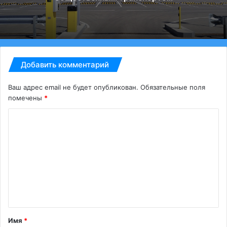
Добавить комментарий
Ваш адрес email не будет опубликован.
Обязательные поля
помечены
*
К
о
м
м
е
н
т
Имя
*
а