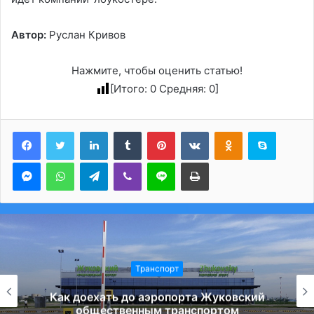
Автор:
Руслан Кривов
Нажмите, чтобы оценить статью!
[Итого:
0
Средняя:
0
]
LinkedIn
Tumblr
Pinterest
Вконтакте
Одноклассники
Skype
Messenger
WhatsApp
Telegram
Viber
Line
Печатать
Транспорт
Как доехать до аэропорта Жуковский
общественным транспортом