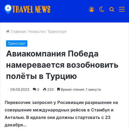
Войти
Switch
Искат
М
skin
Главная
/
Новости
/
Транспорт
Транспорт
Авиакомпания Победа
намеревается возобновить
полёты в Турцию
09.09.2023
0
230
Время чтения: 1 минута
Перевозчик запросил у Росавиации разрешение на
совершение международных рейсов в Стамбул и
Анталью. В идеале они должны стартовать с 23
декабря…