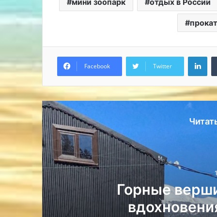
мини зоопарк
отдых в России
прокат
Lin
Facebook
Twitter
Читат
Поход в горы: ос
отдыха –