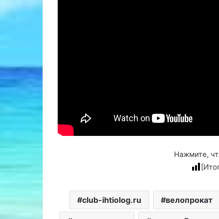
Нажмите, чт
[Ито
club-ihtiolog.ru
велопрокат