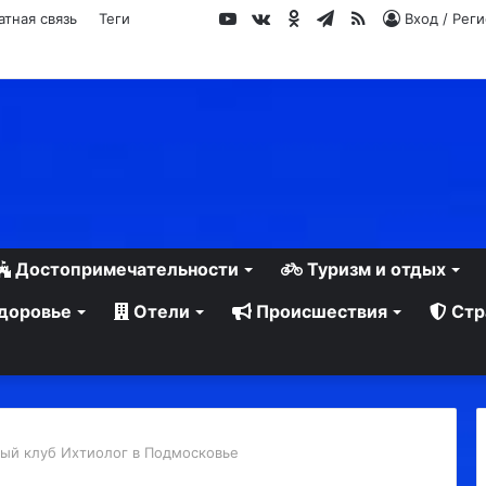
YouTube
vk.com
Одноклассники
Telegram
RSS
атная связь
Теги
Вход / Рег
Достопримечательности
Туризм и отдых
доровье
Отели
Происшествия
Стр
ый клуб Ихтиолог в Подмосковье