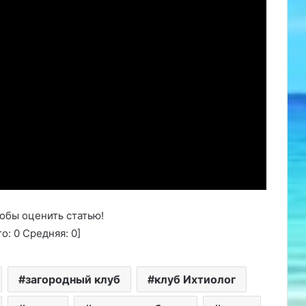
обы оценить статью!
го:
0
Средняя:
0
]
загородный клуб
клуб Ихтиолог