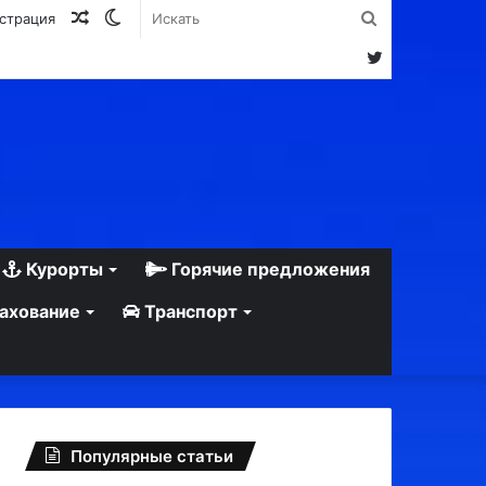
Случайная
Switch
Искать
истрация
статья
skin
Twitter
Курорты
Горячие предложения
ахование
Транспорт
Популярные статьи