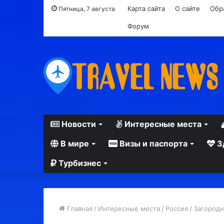
Карта сайта
О сайте
Обр
Пятница, 7 августа
Форум
Новости
Интересные места
В мире
Визы и паспорта
З
Турбизнес
Главная
/
Интересные места
/
Россия
/
Загородн