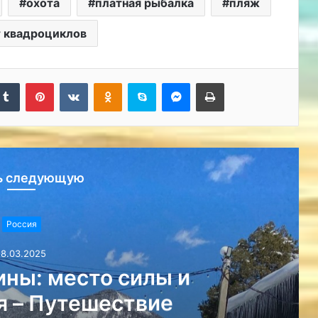
охота
платная рыбалка
пляж
 квадроциклов
kedIn
Tumblr
Pinterest
Вконтакте
Одноклассники
Skype
Messenger
Печатать
ь следующую
Россия
18.03.2025
обенности безопасного
 Путешествие