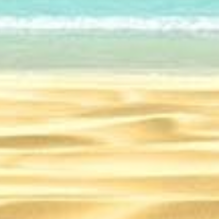
Россия
15.03.2025
GetRentacar: решение т
вопроса в любом уголк