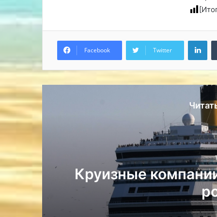
[Ито
Lin
Facebook
Twitter
Читат
ть
О морских круиз
клас