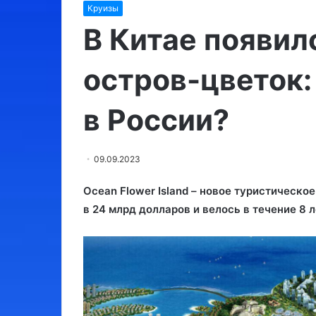
Круизы
Регионам
Глобальный
разрешили
сбой
В Китае появил
взимать
на
курортный
Facebook:
остров-цветок:
сбор
туриндустрию
с
РФ
10.09.2023
10.09.2023
россиян:
спасли
Регионам разрешили взимать
Глобальный сб
в России?
до
Телеграм
курортный сбор с россиян: до
туриндустрию 
100
и
100 руб в сутки
Телеграм и ВК
руб
ВКонтакте
в
09.09.2023
сутки
Ocean Flower Island – новое туристическо
в 24 млрд долларов и велось в течение 8 