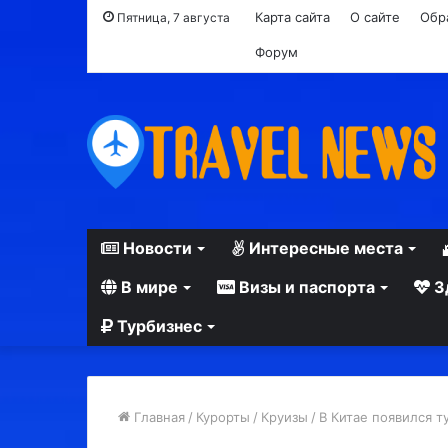
Карта сайта
О сайте
Обр
Пятница, 7 августа
Форум
Новости
Интересные места
В мире
Визы и паспорта
З
Турбизнес
Главная
/
Курорты
/
Круизы
/
В Китае появился т