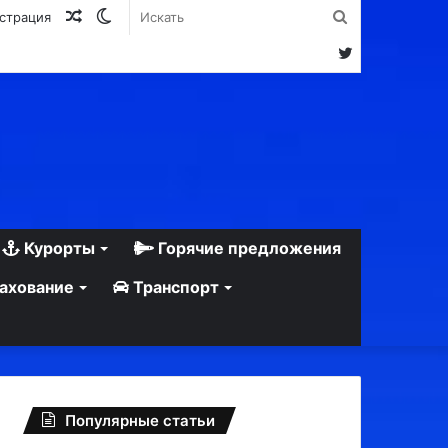
Случайная
Switch
Искать
истрация
статья
skin
Twitter
Курорты
Горячие предложения
ахование
Транспорт
Популярные статьи