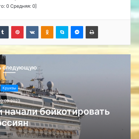
го:
0
Средняя:
0
]
kedIn
Tumblr
Pinterest
Вконтакте
Одноклассники
Skype
Messenger
Печатать
ь следующую
Круизы
10.09.2023
ных лайнерах: типы и
сификация