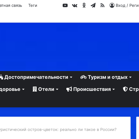
YouTube
vk.com
Одноклассники
Telegram
RSS
атная связь
Теги
Вход / Рег
Достопримечательности
Туризм и отдых
доровье
Отели
Происшествия
Стр
уристический остров-цветок: реально ли такое в России?