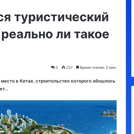
Россиян
обложат
ся туристический
5-
ти
 реально ли такое
процентным
«туристическим
22.07.2024
налогом»
ой на Facebook:
Россиян обложат 5-ти
РФ спасли
процентным «туристическим
онтакте
налогом»
0
237
Время чтения: 2 мин.
е место в Китае, строительство которого обошлось
лет…