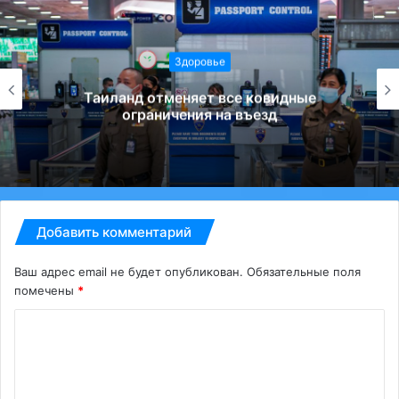
Здоровье
Таиланд отменяет все ковидные
ограничения на въезд
Добавить комментарий
Ваш адрес email не будет опубликован.
Обязательные поля
помечены
*
К
о
м