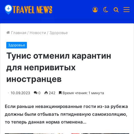
Войти
Switch
Искат
М
skin
Главная
/
Новости
/
Здоровье
Здоровье
Тунис отменил карантин
для непривитых
иностранцев
10.09.2023
0
242
Время чтения: 1 минута
Если раньше невакцинированные гости из-за рубежа
должны были отбывать пятидневную самоизоляцию,
то теперь данная норма отменена…