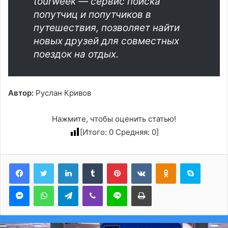
tourweek — cервис поиска
попутчиц и попутчиков в
путешествия, позволяет найти
новых друзей для совместных
поездок на отдых.
Автор:
Руслан Кривов
Нажмите, чтобы оценить статью!
[Итого:
0
Средняя:
0
]
LinkedIn
Tumblr
Pinterest
Вконтакте
Одноклассники
Skype
Messenger
WhatsApp
Telegram
Viber
Line
Печатать