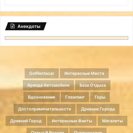
Анекдоты
GetRentacar
Интересные Места
Аренда Автомобиля
База Отдыха
Вдохновение
Глэмпинг
Горы
Достопримечательности
Древние Города
Древний Город
Интересные Факты
Мегалиты
Отдых В России
Путешествие