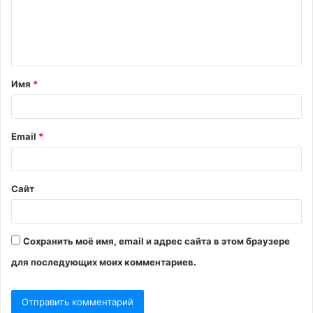
м
е
н
т
Имя
*
а
р
и
Email
*
й
*
Сайт
Сохранить моё имя, email и адрес сайта в этом браузере
для последующих моих комментариев.