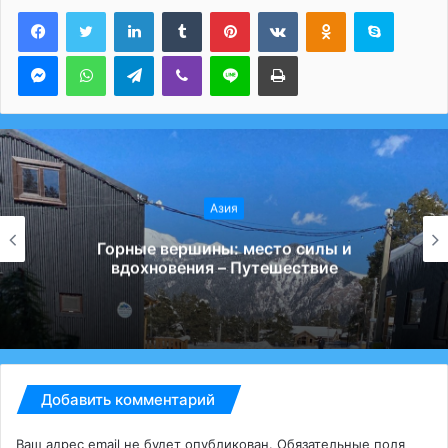
LinkedIn
Tumblr
Pinterest
Вконтакте
Одноклассники
Skype
Messenger
WhatsApp
Telegram
Viber
Line
Печатать
Азия
Избыток или новое мировоззрение:
почему дети перестали ценить игрушки –
Путешествие
Добавить комментарий
Ваш адрес email не будет опубликован.
Обязательные поля