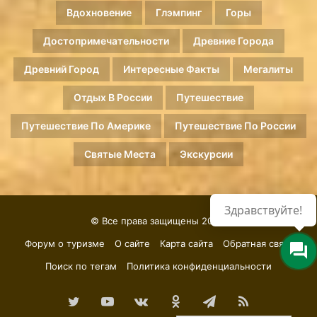
Вдохновение
Глэмпинг
Горы
Достопримечательности
Древние Города
Древний Город
Интересные Факты
Мегалиты
Отдых В России
Путешествие
Путешествие По Америке
Путешествие По России
Святые Места
Экскурсии
Здравствуйте!
© Все права защищены 2026.
Форум о туризме
О сайте
Карта сайта
Обратная связь
Поиск по тегам
Политика конфиденциальности
Twitter
YouTube
vk.com
Одноклассники
Telegram
RSS