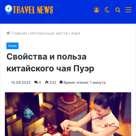
Войти
Switch
Искат
М
skin
Главная
/
Интересные места
/
Азия
Азия
Свойства и польза
китайского чая Пуэр
10.09.2023
0
232
Время чтения: 1 минута