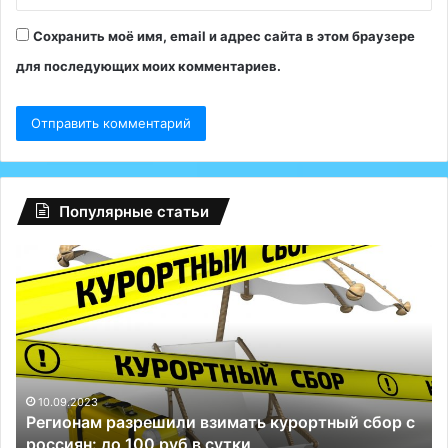
Сохранить моё имя, email и адрес сайта в этом браузере
для последующих моих комментариев.
Популярные статьи
Глобальный
Ро
сбой
об
на
5-
Facebook:
ти
туриндустрию
пр
РФ
«т
спасли
на
Телеграм
10.09.2023
Глобальный сбой на Facebook: туриндустрию РФ
и
спасли Телеграм и ВКонтакте
ВКонтакте