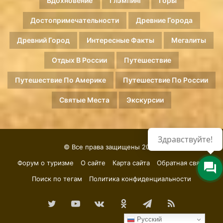
Вдохновение
Глэмпинг
Горы
Достопримечательности
Древние Города
Древний Город
Интересные Факты
Мегалиты
Отдых В России
Путешествие
Путешествие По Америке
Путешествие По России
Святые Места
Экскурсии
Здравствуйте!
© Все права защищены 2026.
Форум о туризме
О сайте
Карта сайта
Обратная связь
Поиск по тегам
Политика конфиденциальности
Twitter
YouTube
vk.com
Одноклассники
Telegram
RSS
Русский