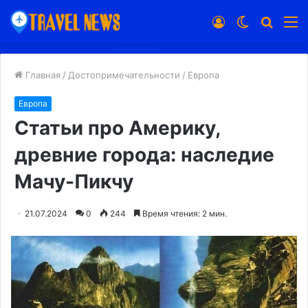
Войти
Switch
Искат
М
skin
Главная
/
Достопримечательности
/
Европа
Европа
Статьи про Америку,
древние города: наследие
Мачу-Пикчу
21.07.2024
0
244
Время чтения: 2 мин.