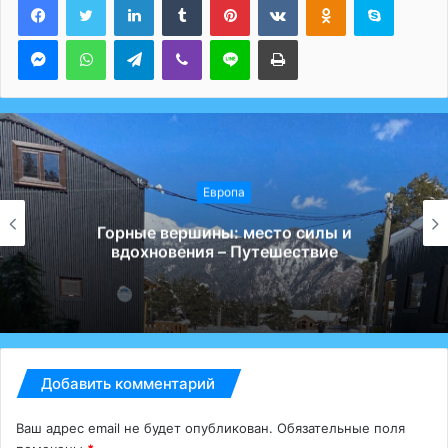
Messenger
WhatsApp
Telegram
Viber
Line
Печатать
Европа
Избыток или новое м
есто силы и
почему дети перестали 
тешествие
Путешест
Добавить комментарий
Ваш адрес email не будет опубликован.
Обязательные поля