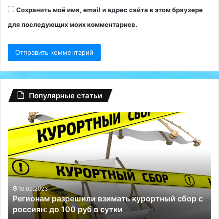
Сохранить моё имя, email и адрес сайта в этом браузере
для последующих моих комментариев.
Популярные статьи
Глобальный
сбой
на
Facebook:
туриндустрию
РФ
спасли
Телеграм
10.09.2023
й сбор с
Глобальный сбой на Facebook: туриндустр
и
спасли Телеграм и ВКонтакте
ВКонтакте