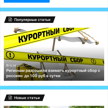
Популярные статьи
Регионам
Гл
разрешили
сб
взимать
на
курортный
Fa
сбор
ту
с
Р
россиян:
сп
до
Те
10.09.2023
Регионам разрешили взимать курортный сбор с
100
и
россиян: до 100 руб в сутки
руб
ВК
в
сутки
Новые статьи