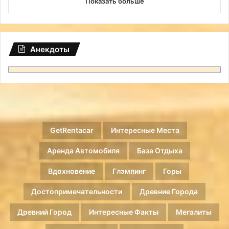
Показать больше
Анекдоты
GetRentacar
Интересные Места
Аренда Автомобиля
База Отдыха
Вдохновение
Глэмпинг
Горы
Достопримечательности
Древние Города
Древний Город
Интересные Факты
Мегалиты