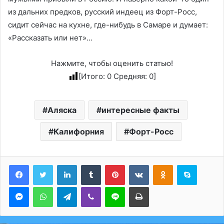
из дальних предков, русский индеец из Форт-Росс,
сидит сейчас на кухне, где-нибудь в Самаре и думает:
«Рассказать или нет»…
Нажмите, чтобы оценить статью!
[Итого:
0
Средняя:
0
]
Аляска
интересные факты
Калифорния
Форт-Росс
LinkedIn
Tumblr
Pinterest
Вконтакте
Одноклассники
Skype
Messenger
WhatsApp
Telegram
Viber
Line
Печатать