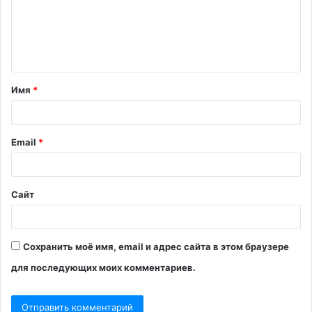
м
е
н
т
Имя
*
а
р
и
Email
*
й
*
Сайт
Сохранить моё имя, email и адрес сайта в этом браузере
для последующих моих комментариев.