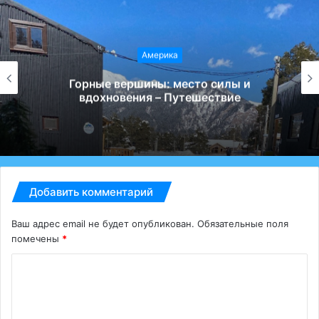
Америка
Горные вершины: место силы и
вдохновения – Путешествие
Добавить комментарий
Ваш адрес email не будет опубликован.
Обязательные поля
помечены
*
К
о
м