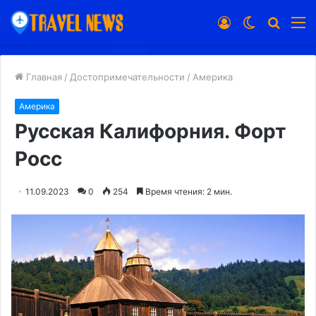
Войти
Switch
Искат
М
skin
Главная
/
Достопримечательности
/
Америка
Америка
Русская Калифорния. Форт
Росс
11.09.2023
0
254
Время чтения: 2 мин.