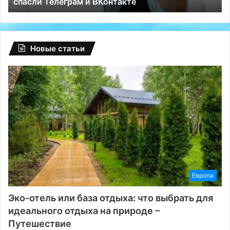
спасли Телеграм и ВКонтакте
ВКонтакте
Новые статьи
Европа
Эко-отель или база отдыха: что выбрать для
идеального отдыха на природе –
Путешествие