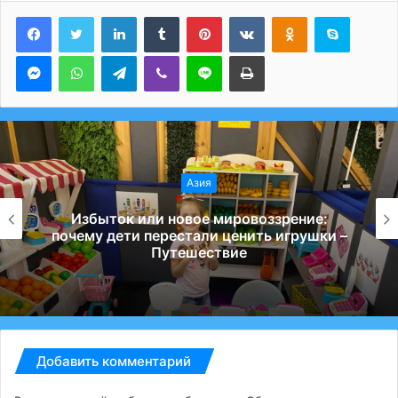
LinkedIn
Tumblr
Pinterest
Вконтакте
Одноклассники
Skype
Messenger
WhatsApp
Telegram
Viber
Line
Печатать
Азия
Избыток или новое мировоззрение:
почему дети перестали ценить игрушки –
Путешествие
Добавить комментарий