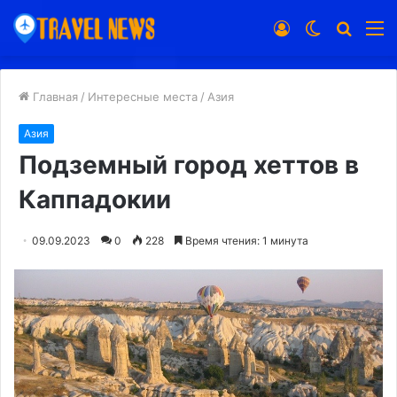
Войти
Switch
Искат
М
skin
Главная
/
Интересные места
/
Азия
Азия
Подземный город хеттов в
Каппадокии
09.09.2023
0
228
Время чтения: 1 минута