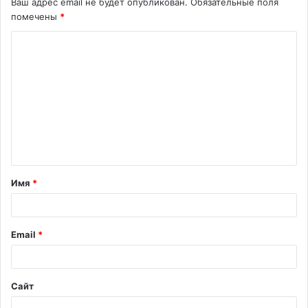
Ваш адрес email не будет опубликован.
Обязательные поля
помечены
*
К
о
м
м
е
н
т
Имя
*
а
р
и
Email
*
й
*
Сайт