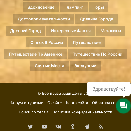
Вдохновение
Глэмпинг
Горы
Достопримечательности
Древние Города
Древний Город
Интересные Факты
Мегалиты
Отдых В России
Путешествие
Путешествие По Америке
Путешествие По России
Святые Места
Экскурсии
Здравствуйте!
© Все права защищены 2026.
Форум о туризме
О сайте
Карта сайта
Обратная связь
Поиск по тегам
Политика конфиденциальности
Twitter
YouTube
vk.com
Одноклассники
Telegram
RSS