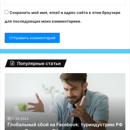
Сохранить моё имя, email и адрес сайта в этом браузере
для последующих моих комментариев.
Популярные статьи
Глобальный
Ро
сбой
об
на
5-
Facebook:
ти
туриндустрию
пр
РФ
«т
спасли
на
Телеграм
10.09.2023
Глобальный сбой на Facebook: туриндустрию РФ
и