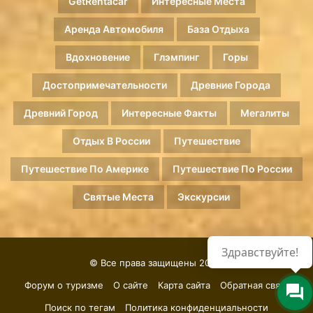
GetRentacar
Интересные Места
Аренда Автомобиля
База Отдыха
Вдохновение
Глэмпинг
Горы
Достопримечательности
Древние Города
Древний Город
Интересные Факты
Мегалиты
Отдых В России
Путешествие
Путешествие По Америке
Путешествие По России
Святые Места
Экскурсии
Здравствуйте!
© Все права защищены 2026.
Форум о туризме
О сайте
Карта сайта
Обратная связь
Поиск по тегам
Политика конфиденциальности