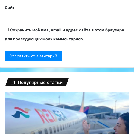
Сайт
Сохранить моё имя, email и адрес сайта в этом браузере
для последующих моих комментариев.
Популярные статьи
С
Эк
середины
от
июня
ил
в
ба
Египет
от
полетят
чт
чартеры
вы