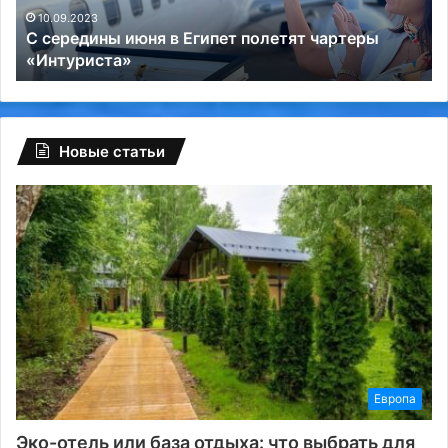
«Интуриста»
дл
10.09.2023
С середины июня в Египет полетят чартеры
ид
«Интуриста»
от
на
пр
–
Пу
Новые статьи
Европа
Эко-отель или база отдыха: что выбрать для