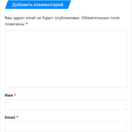
Добавить комментарий
Ваш адрес email не будет опубликован.
Обязательные поля
помечены
*
К
о
м
м
е
н
т
Имя
*
а
р
и
Email
*
й
*