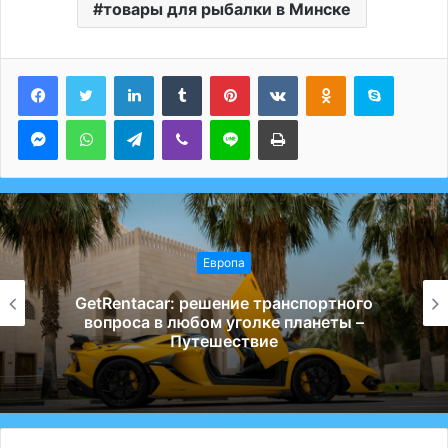
товары для рыбалки в Минске
LinkedIn
Tumblr
Pinterest
Вконтакте
Одноклассники
Skype
Messenger
WhatsApp
Telegram
Viber
Line
Печатать
Европа
GetRentacar: решение транспортного
вопроса в любом уголке планеты –
Путешествие