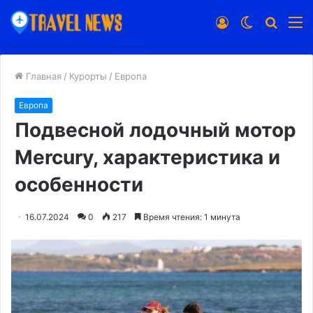
Войти
Switch
Искат
М
skin
Главная
/
Курорты
/
Европа
Европа
Подвесной лодочный мотор
Mercury, характеристика и
особенности
16.07.2024
0
217
Время чтения: 1 минута