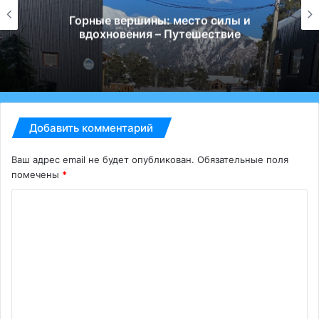
Горные вершины: место силы и
вдохновения – Путешествие
Добавить комментарий
Ваш адрес email не будет опубликован.
Обязательные поля
помечены
*
К
о
м
м
е
н