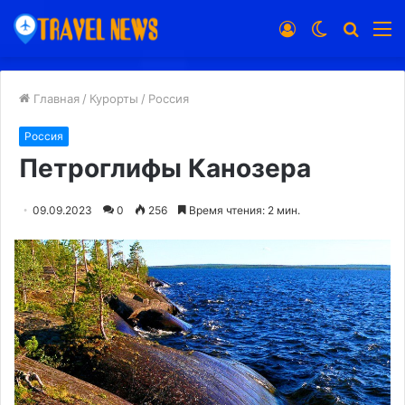
Войти
Switch
Искат
М
skin
Главная
/
Курорты
/
Россия
Россия
Петроглифы Канозера
09.09.2023
0
256
Время чтения: 2 мин.