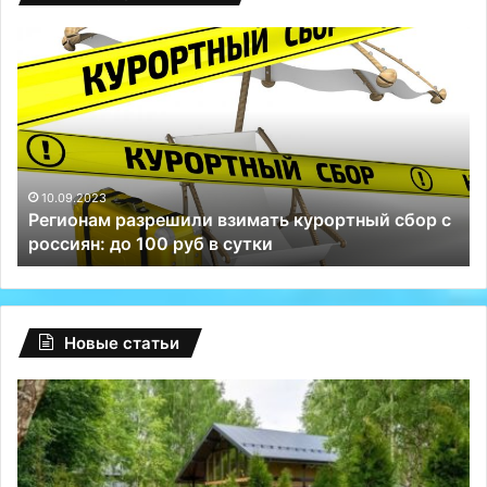
Регионам
Гл
разрешили
сб
взимать
на
курортный
Fa
сбор
ту
с
Р
россиян:
сп
до
Те
10.09.2023
Регионам разрешили взимать курортный сбор с
100
и
россиян: до 100 руб в сутки
руб
ВК
в
сутки
Новые статьи