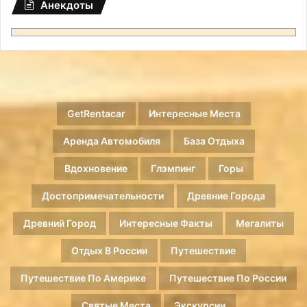
Анекдоты
GetRentacar
Интересные Места
Аренда Автомобиля
База Отдыха
Вдохновение
Глэмпинг
Горы
Достопримечательности
Древние Города
Древний Город
Интересные Факты
Мегалиты
Отдых В России
Путешествие
Путешествие По Америке
Путешествие По России
Святые Места
Экскурсии