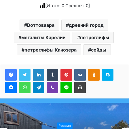
[Итого:
0
Средняя:
0
]
Воттоваара
древний город
мегалиты Карелии
петроглифы
петроглифы Канозера
сейды
LinkedIn
Tumblr
Pinterest
Вконтакте
Одноклассники
Skype
Messenger
WhatsApp
Telegram
Viber
Line
Печатать
Россия