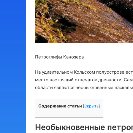
Петроглифы Канозера
На удивительном Кольском полуострове есть
место настоящий отпечаток древности. Са
области являются необыкновенные наскальн
Содержание статьи
[
Скрыть
]
Необыкновенные петрог