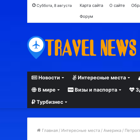
Карта сайта
О сайте
Обр
Суббота, 8 августа
Форум
Новости
Интересные места
В мире
Визы и паспорта
З
Турбизнес
Главная
/
Интересные места
/
Америка
/
Петрог