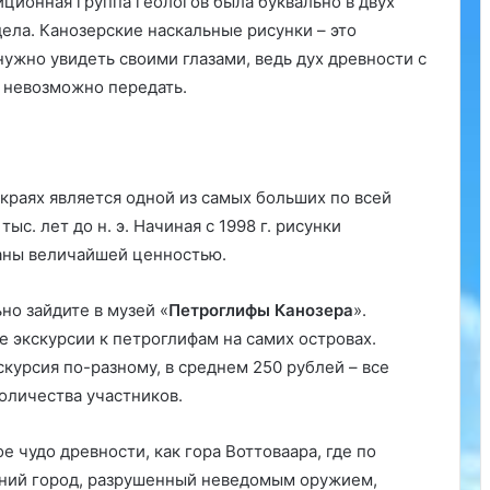
иционная группа геологов была буквально в двух
дела. Канозерские наскальные рисунки – это
нужно увидеть своими глазами, ведь дух древности с
 невозможно передать.
 краях является одной из самых больших по всей
с. лет до н. э. Начиная с 1998 г. рисунки
наны величайшей ценностью.
но зайдите в музей «
Петроглифы Канозера
».
 экскурсии к петроглифам на самих островах.
скурсия по-разному, в среднем 250 рублей – все
количества участников.
е чудо древности, как гора Воттоваара, где по
вний город, разрушенный неведомым оружием,