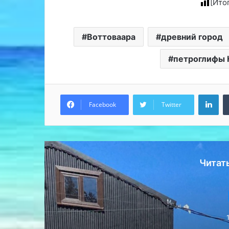
[Ито
Воттоваара
древний город
петроглифы 
Lin
Facebook
Twitter
Читат
Америка
18.03.2025