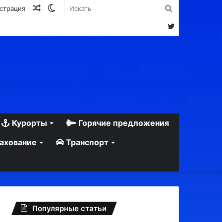
Случайная
Switch
Искать
истрация
статья
skin
Twitter
Курорты
Горячие предложения
ахование
Транспорт
Популярные статьи