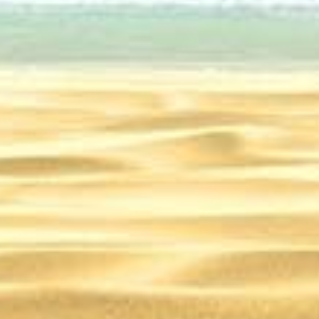
 решение транспортного
юбом уголке планеты –
утешествие
28.10.2024
27.10.2024
27.10.20
ых животных планеты – Путешествие
Удивительные морские обитатели – Путешествие
Уникальные сооружения древнего Перу – Путешествие