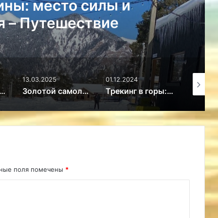
GetRentacar:
вопроса в л
П
.03.2025
01.12.2024
28.10.2024
Золотой самолетик из Колумбии и прочие необъяснимые артефакты
Трекинг в горы: Кайлас, Эверест, Белуха, Эльбрус и др. – Путешествие
10 слишком странн
ьные поля помечены
*