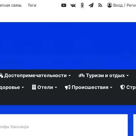
YouTube
vk.com
Одноклассники
Telegram
RSS
атная связь
Теги
Вход / Рег
Достопримечательности
Туризм и отдых
доровье
Отели
Происшествия
Стр
лифы Канозера