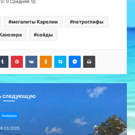
го:
0
Средняя:
0
]
мегалиты Карелии
петроглифы
Канозера
сейды
kedIn
Tumblr
Pinterest
Вконтакте
Одноклассники
Skype
Messenger
Печатать
ь следующую