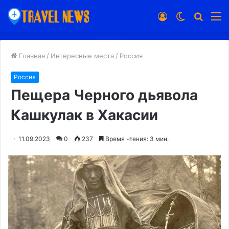
Войти
Switch
Искат
М
skin
Главная
/
Интересные места
/
Россия
Россия
Пещера Черного дьявола
Кашкулак в Хакасии
11.09.2023
0
237
Время чтения: 3 мин.