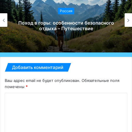
Россия
Поход в горы: особенности безопасного
отдыха – Путешествие
Добавить комментарий
Ваш адрес email не будет опубликован.
Обязательные поля
помечены
*
К
о
м
м