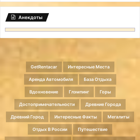
Анекдоты
GetRentacar
Интересные Места
Аренда Автомобиля
База Отдыха
Вдохновение
Глэмпинг
Горы
Достопримечательности
Древние Города
Древний Город
Интересные Факты
Мегалиты
Отдых В России
Путешествие