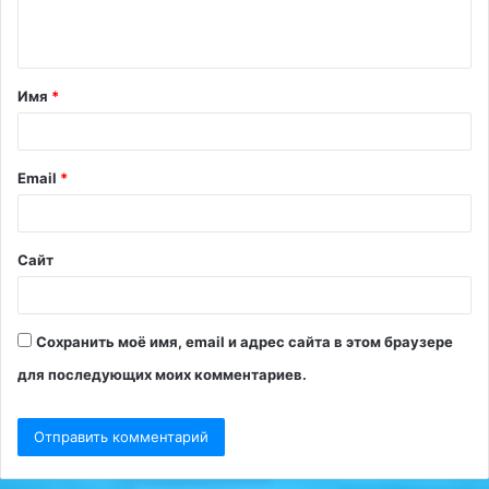
е
н
т
Имя
*
а
р
и
Email
*
й
*
Сайт
Сохранить моё имя, email и адрес сайта в этом браузере
для последующих моих комментариев.