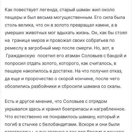
Как повествует легенда, старый шаман жил около
пещеры и был весьма могущественным. Его сила была
столь велика, что он в золото превращал камни, а в
умерших животных мог вдыхать жизнь. Он, как бы стоял
на границе миров и провожал своих собратьев по
ремеслу в загробный мир после смерти. Но, вот, в
Гражданскую посетил его атаман Соловьев с бандой и
попросил отдать золото, которого, как считалось, в
пещере накопилось в достатке. На что получил отказ,
да еще и пророчество о скорой кончине, после чего
обозлились разбойники и сбросили шамана со скалы.
Есть и другое мнение, что Соловьев с отрядом
укрывался здесь и хранил боеприпасы и награбленное.
Что естественно не понравилось шаману, который и
погиб в стычке с белобандитами. Вскоре и они были
расстреляны, а дух старика с тех пор бродит в пещере,