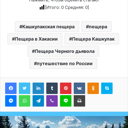
[Итого:
0
Средняя:
0
]
Кашкулакская пещера
пещера
Пещера в Хакасии
Пещера Кашкулак
Пещера Черного дьявола
путешествие по России
LinkedIn
Tumblr
Pinterest
Вконтакте
Одноклассники
Skype
Messenger
WhatsApp
Telegram
Viber
Line
Печатать