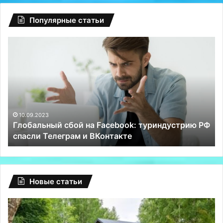
Популярные статьи
Глобальный
Ро
сбой
об
на
5-
Facebook:
ти
туриндустрию
пр
РФ
«т
спасли
на
Телеграм
10.09.2023
Глобальный сбой на Facebook: туриндустрию РФ
и
спасли Телеграм и ВКонтакте
ВКонтакте
Новые статьи