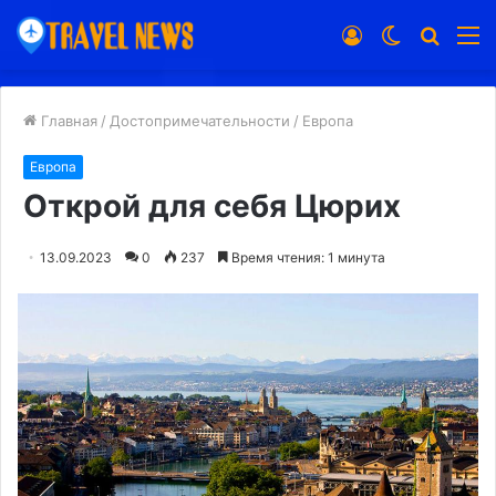
Войти
Switch
Искат
М
skin
Главная
/
Достопримечательности
/
Европа
Европа
Открой для себя Цюрих
13.09.2023
0
237
Время чтения: 1 минута