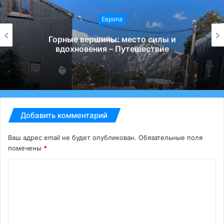
Европа
Горные вершины: место силы и
вдохновения – Путешествие
Добавить комментарий
Ваш адрес email не будет опубликован.
Обязательные поля
помечены
*
К
о
м
м