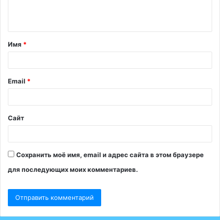
е
н
т
Имя
*
а
р
и
Email
*
й
*
Сайт
Сохранить моё имя, email и адрес сайта в этом браузере
для последующих моих комментариев.