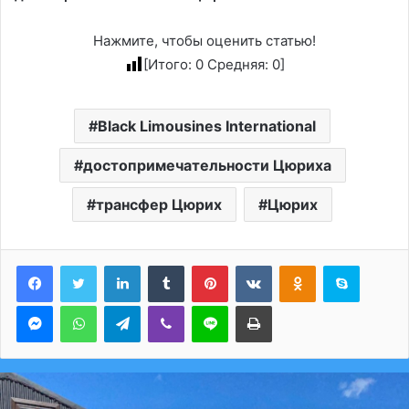
Нажмите, чтобы оценить статью!
[Итого:
0
Средняя:
0
]
Black Limousines International
достопримечательности Цюриха
трансфер Цюрих
Цюрих
LinkedIn
Tumblr
Pinterest
Вконтакте
Одноклассники
Skype
Messenger
WhatsApp
Telegram
Viber
Line
Печатать