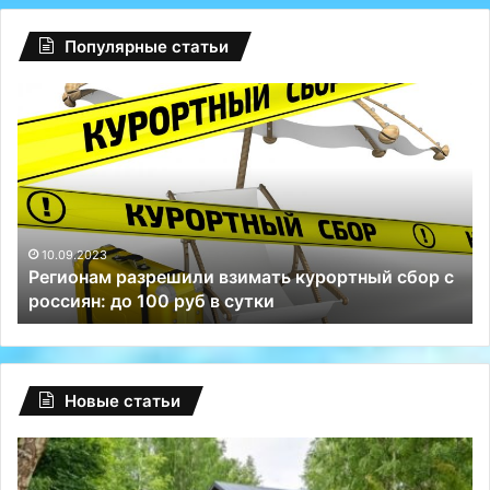
Популярные статьи
Регионам
Гл
разрешили
сб
взимать
на
курортный
Fa
сбор
ту
с
Р
россиян:
сп
до
Те
10.09.2023
Регионам разрешили взимать курортный сбор с
100
и
россиян: до 100 руб в сутки
руб
ВК
в
сутки
Новые статьи