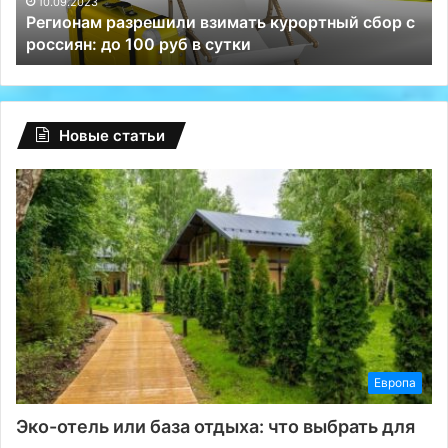
Телеграм
10.09.2023
с
Глобальный сбой на Facebook: туриндустрию РФ
и
спасли Телеграм и ВКонтакте
ВКонтакте
Новые статьи
Европа
Эко-отель или база отдыха: что выбрать для