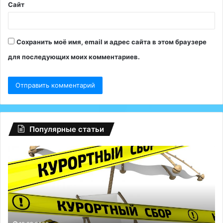
Сайт
Сохранить моё имя, email и адрес сайта в этом браузере
для последующих моих комментариев.
Популярные статьи
Глобальный
Р
сбой
о
на
5
Facebook:
т
туриндустрию
п
РФ
«
спасли
н