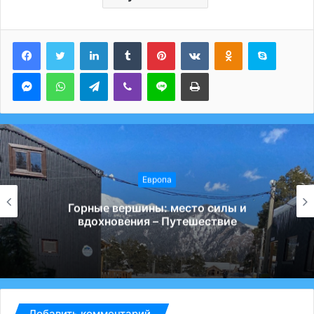
LinkedIn
Tumblr
Pinterest
Вконтакте
Одноклассники
Skype
Messenger
WhatsApp
Telegram
Viber
Line
Печатать
Европа
Избыток или новое мировоззрение:
почему дети перестали ценить игрушки –
Путешествие
Добавить комментарий