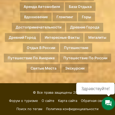
Аренда Автомобиля
База Отдыха
Вдохновение
Глэмпинг
Горы
Достопримечательности
Древние Города
Древний Город
Интересные Факты
Мегалиты
Отдых В России
Путешествие
Путешествие По Америке
Путешествие По России
Святые Места
Экскурсии
Здравствуйте!
© Все права защищены 2026.
Форум о туризме
О сайте
Карта сайта
Обратная связь
Поиск по тегам
Политика конфиденциальности