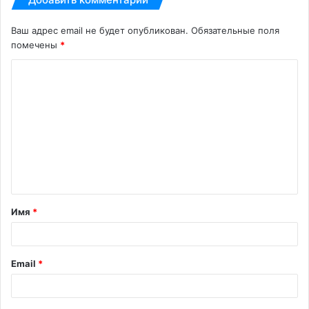
Ваш адрес email не будет опубликован.
Обязательные поля
помечены
*
К
о
м
м
е
н
т
Имя
*
а
р
и
Email
*
й
*