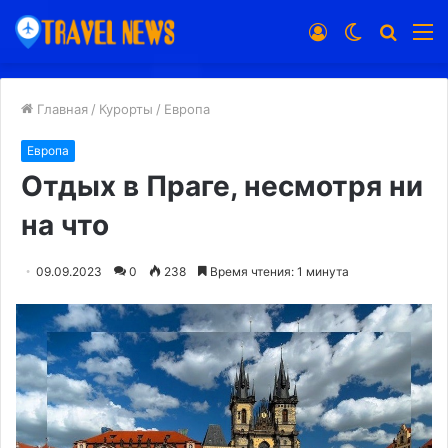
Войти
Switch
Искат
М
skin
Главная
/
Курорты
/
Европа
Европа
Отдых в Праге, несмотря ни
на что
09.09.2023
0
238
Время чтения: 1 минута