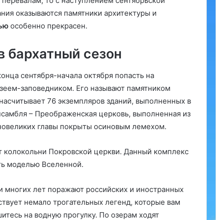
 перевалам, то с наступлением сентябрьской
ания оказываются памятники архитектуры и
ью
особенно прекрасен.
в бархатный сезон
конца сентября-начала октября попасть на
зеем-заповедником. Его называют памятником
 насчитывает 76 экземпляров зданий, выполненных в
ансамбля – Преображенская церковь, выполненная из
авновеликих главы покрыты осиновым лемехом.
т колокольни Покровской церкви. Данный комплекс
ть моделью Вселенной.
и многих лет поражают российских и иностранных
твует немало трогательных легенд, которые вам
итесь на водную прогулку. По озерам ходят