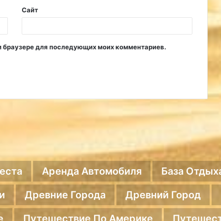
Сайт
том браузере для последующих моих комментариев.
еста
Аренда Автомобиля
База Отдых
и
Древние Города
Древний Город
е
Путешествие По Америке
Путешест