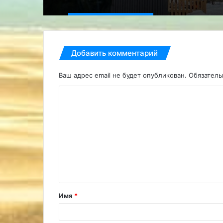
Добавить комментарий
Ваш адрес email не будет опубликован.
Обязател
К
о
м
м
е
н
т
Имя
*
а
р