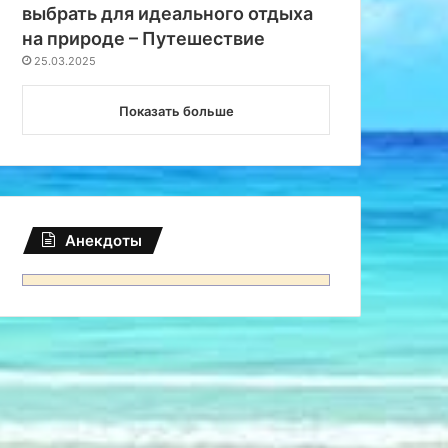
выбрать для идеального отдыха
на природе – Путешествие
25.03.2025
Показать больше
Осенью
18.03.2025
Анекдоты
Избыток или новое мирово
дети перестали ценит
Путешестви
25
04.10.2024
20.07.2024
Как выбрать отель в Иркутске? Советы для комфортного отдыха – Путешествие
Туры в ОАЭ из Самары – Путешествие
Интересные места Азии: древний город Нан-Мадол