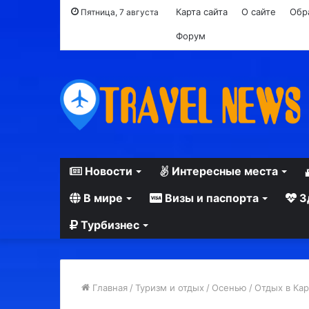
Карта сайта
О сайте
Обр
Пятница, 7 августа
Форум
Новости
Интересные места
В мире
Визы и паспорта
З
Турбизнес
Главная
/
Туризм и отдых
/
Осенью
/
Отдых в Ка