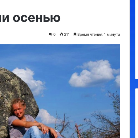
Утконос
ии осенью
0
211
Время чтения: 1 минута
а, обязательные
10.09.2023
я
Утконос