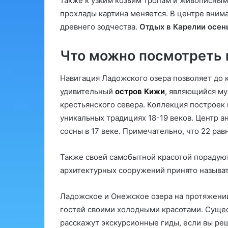
также к узким козьим тропам и живописным
прохлады картина меняется. В центре вним
древнего зодчества.
Отдых в Карелии осен
Что можно посмотреть 
Навигация Ладожского озера позволяет до 
удивительный
остров Кижи
, являющийся му
крестьянского севера. Коллекция построек
уникальных традициях 18-19 веков. Центр 
сосны в 17 веке. Примечательно, что 22 р
Также своей самобытной красотой порадую
архитектурных сооружений принято называ
Ладожское и Онежское озера на протяжени
гостей своими холодными красотами. Сущес
расскажут экскурсионные гиды, если вы реш