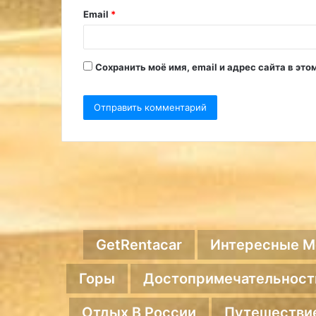
и
Email
*
й
*
Сохранить моё имя, email и адрес сайта в э
GetRentacar
Интересные М
Горы
Достопримечательност
Отдых В России
Путешестви