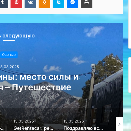
ь следующую
Осенью
18.03.2025
ны: место силы и
я – Путешествие
15.03.2025
15.03.2025
15.03.20
Избыток или новое мировоззрение: почему дети перестали ценить игрушки – Путешествие
GetRentacar: решение транспортного вопроса в любом уголке планеты – Путешествие
Поздравляю всех женщин с 8 марта! – Путешествие