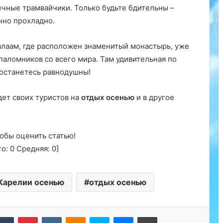
чные трамвайчики. Только будьте бдительны –
чно прохладно.
алаам, где расположен знаменитый монастырь, уже
паломников со всего мира. Там удивительная по
 останетесь равнодушны!
ет своих туристов на
отдых осенью
и в другое
обы оценить статью!
го:
0
Средняя:
0
]
 Карелии осенью
отдых осенью
kedIn
Tumblr
Pinterest
Вконтакте
Одноклассники
Skype
Messenger
Печатать