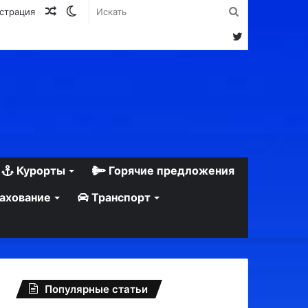
Случайная
Switch
Искать
истрация
статья
skin
Twitter
Курорты
Горячие предложения
ахование
Транспорт
Популярные статьи