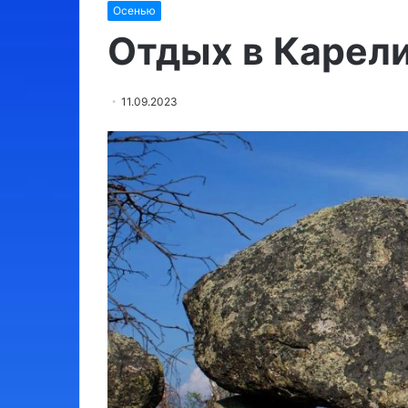
Осенью
Израиль:
места,
Отдых в Карел
обязательные
для
посещения
11.09.2023
03.08.2024
Израиль: мест
для посещени