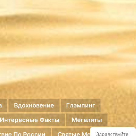
а
Вдохновение
Глэмпинг
Интересные Факты
Мегалиты
вие По России
Святые Места
Здравствуйте!