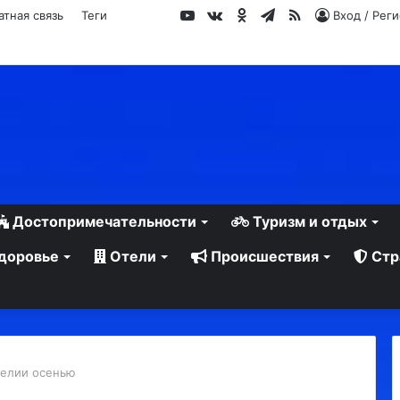
YouTube
vk.com
Одноклассники
Telegram
RSS
атная связь
Теги
Вход / Рег
Достопримечательности
Туризм и отдых
доровье
Отели
Происшествия
Стр
релии осенью