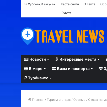
Карта сайта
О сайте
Обр
Суббота, 8 августа
Форум
Новости
Интересные места
В мире
Визы и паспорта
З
Турбизнес
Главная
/
Туризм и отдых
/
Осенью
/
Отдых на м