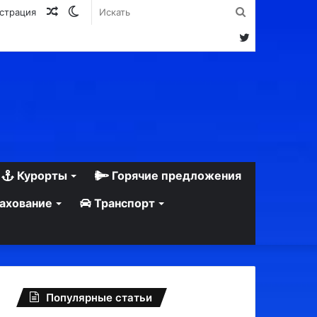
Случайная
Switch
Искать
истрация
статья
skin
Twitter
Курорты
Горячие предложения
ахование
Транспорт
Популярные статьи