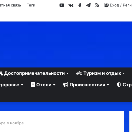
YouTube
vk.com
Одноклассники
Telegram
RSS
атная связь
Теги
Вход / Рег
Достопримечательности
Туризм и отдых
доровье
Отели
Происшествия
Стр
оре в ноябре