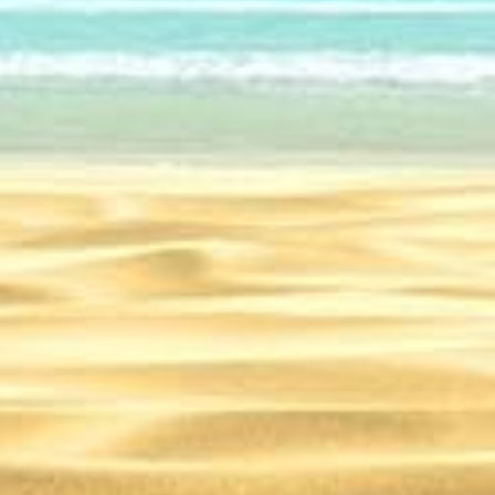
25
04.10.2024
20.07.2024
Как выбрать отель в Иркутске? Советы для комфортного отдыха – Путешествие
Туры в ОАЭ из Самары – Путешествие
Интересные места Азии: древний город Нан-Мадол