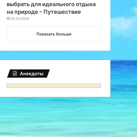
выбрать для идеального отдыха
на природе – Путешествие
25.03.2025
Показать больше
Анекдоты
Осенью
18.03.2025
Избыток или новое мирово
дети перестали ценит
Путешестви