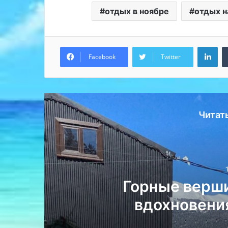
отдых в ноябре
отдых н
Lin
Facebook
Twitter
Читат
ля
Горные верши
вдохновени