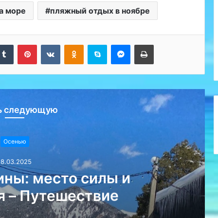
а море
пляжный отдых в ноябре
kedIn
Tumblr
Pinterest
Вконтакте
Одноклассники
Skype
Messenger
Печатать
ь следующую
Осенью
18.03.2025
ны: место силы и
я – Путешествие