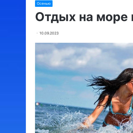
Осенью
Израиль:
места,
Отдых на море 
обязательные
для
посещения
10.09.2023
03.08.2024
Израиль: места,
для посещения