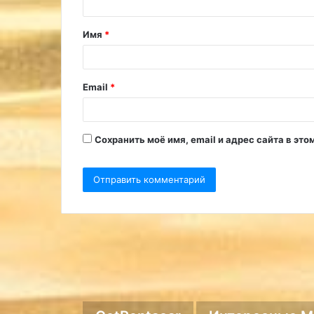
т
Имя
*
а
р
и
Email
*
й
*
Сохранить моё имя, email и адрес сайта в э