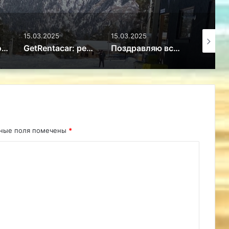
15.03.2025
15.03.2025
15.03.20
Избыток или новое мировоззрение: почему дети перестали ценить игрушки – Путешествие
GetRentacar: решение транспортного вопроса в любом уголке планеты – Путешествие
Поздравляю всех женщин с 8 марта! – Путешествие
ьные поля помечены
*