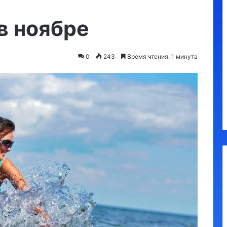
Утконос
в ноябре
0
243
Время чтения: 1 минута
 обязательные
10.09.2023
Утконос