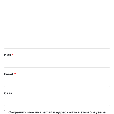
К
о
м
м
е
н
т
Имя
*
а
р
и
Email
*
й
*
Сайт
Сохранить моё имя, email и адрес сайта в этом браузере