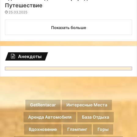
Путешествие
25.03.2025
Показать больше
Анекдоты
GetRentacar
Интересные Места
Аренда Автомобиля
База Отдыха
Вдохновение
Глэмпинг
Горы