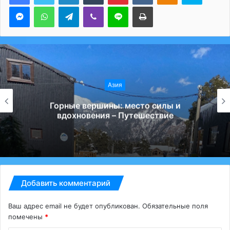
Messenger
WhatsApp
Telegram
Viber
Line
Печатать
Азия
GetRentacar: решение транспортного
вопроса в любом уголке планеты –
Путешествие
Добавить комментарий
Ваш адрес email не будет опубликован.
Обязательные поля
помечены
*