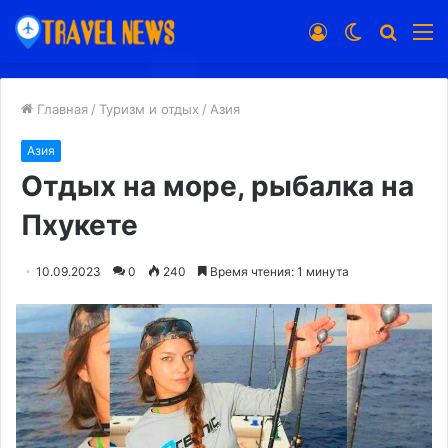
Войти
Switch
Искат
М
skin
Главная
/
Туризм и отдых
/
Азия
Азия
Отдых на море, рыбалка на
Пхукете
10.09.2023
0
240
Время чтения: 1 минута