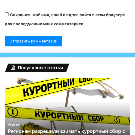
Сохранить моё имя, email и адрес сайта в этом браузере
для последующих моих комментариев.
Популярные статьи
Регионам
Гл
разрешили
сб
взимать
на
курортный
Fa
сбор
ту
с
Р
россиян:
сп
до
Те
10.09.2023
Регионам разрешили взимать курортный сбор с
100
и