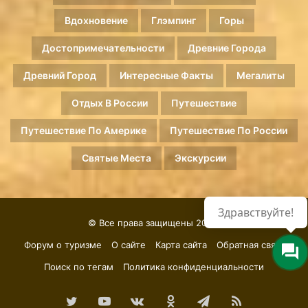
Вдохновение
Глэмпинг
Горы
Достопримечательности
Древние Города
Древний Город
Интересные Факты
Мегалиты
Отдых В России
Путешествие
Путешествие По Америке
Путешествие По России
Святые Места
Экскурсии
Здравствуйте!
© Все права защищены 2026.
Форум о туризме
О сайте
Карта сайта
Обратная связь
Поиск по тегам
Политика конфиденциальности
Twitter
YouTube
vk.com
Одноклассники
Telegram
RSS