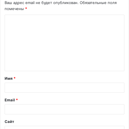
Ваш адрес email не будет опубликован.
Обязательные поля
помечены
*
К
о
м
м
е
н
т
Имя
*
а
р
и
Email
*
й
*
Сайт