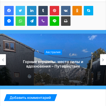
LinkedIn
Tumblr
Pinterest
Вконтакте
Одноклассники
Skype
Messenger
WhatsApp
Telegram
Viber
Line
Печатать
Австралия
Горные вершины: место силы и
вдохновения – Путешествие
Добавить комментарий