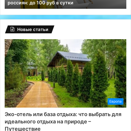
россиян: до 100 руб в сутки
руб
ВК
в
сутки
Новые статьи
Европа
Эко-отель или база отдыха: что выбрать для
идеального отдыха на природе –
Путешествие