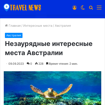
Войти
Switch
Искат
М
skin
Главная
/
Интересные места
/
Австралия
Австралия
Незаурядные интересные
места Австралии
09.09.2023
0
228
Время чтения: 2 мин.