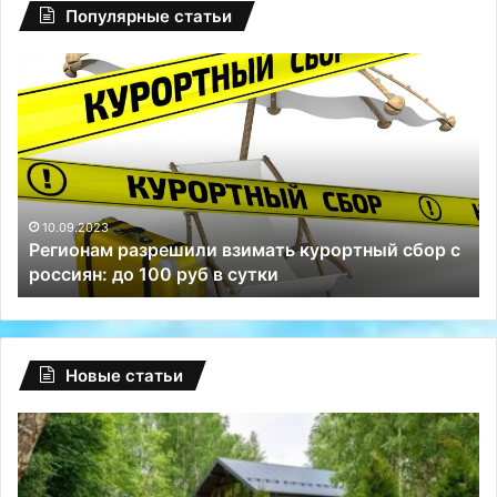
Популярные статьи
Глобальный
сбой
на
Facebook:
туриндустрию
РФ
спасли
Телеграм
23
10.09.2023
м разрешили взимать курортный сбор с
Глобальный
и
: до 100 руб в сутки
спасли Теле
ВКонтакте
Новые статьи