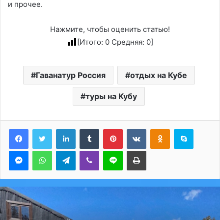
и прочее.
Нажмите, чтобы оценить статью!
[Итого:
0
Средняя:
0
]
Гаванатур Россия
отдых на Кубе
туры на Кубу
LinkedIn
Tumblr
Pinterest
Вконтакте
Одноклассники
Skype
Messenger
WhatsApp
Telegram
Viber
Line
Печатать