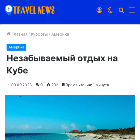
Войти
Switch
Искат
М
skin
Главная
/
Курорты
/
Америка
Америка
Незабываемый отдых на
Кубе
09.09.2023
0
202
Время чтения: 1 минута