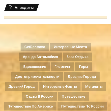
Анекдоты
GetRentacar
Интересные Места
Аренда Автомобиля
База Отдыха
Вдохновение
Глэмпинг
Горы
Достопримечательности
Древние Города
Древний Город
Интересные Факты
Мегалиты
Отдых В России
Путешествие
Путешествие По Америке
Путешествие По России