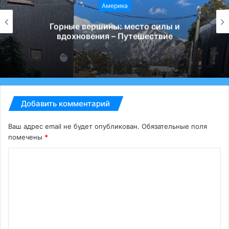
Америка
Горные вершины: место силы и
вдохновения – Путешествие
Добавить комментарий
Ваш адрес email не будет опубликован.
Обязательные поля
помечены
*
К
о
м
м
е