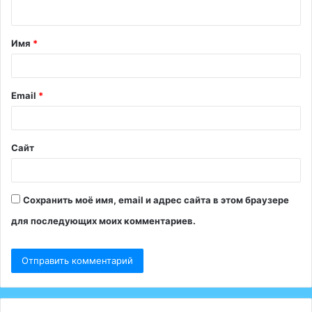
н
т
Имя
*
а
р
и
Email
*
й
*
Сайт
Сохранить моё имя, email и адрес сайта в этом браузере
для последующих моих комментариев.