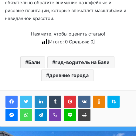
обязательно обратите внимание на кофейные и
рисовые плантации, которые впечатлят масштабами и
невиданной красотой.
Нажмите, чтобы оценить статью!
[Итого:
0
Средняя:
0
]
Бали
гид-водитель на Бали
древние города
LinkedIn
Tumblr
Pinterest
Вконтакте
Одноклассники
Skype
Messenger
WhatsApp
Telegram
Viber
Line
Печатать