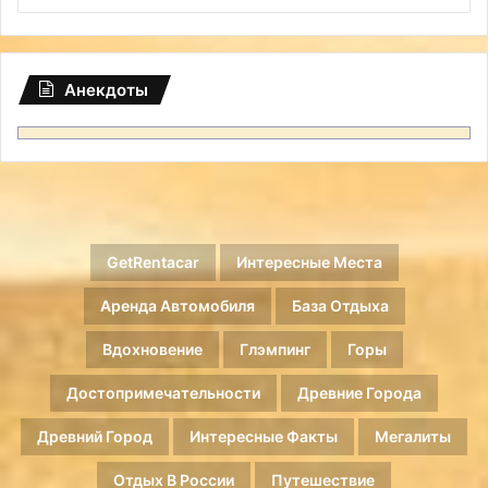
Анекдоты
GetRentacar
Интересные Места
Аренда Автомобиля
База Отдыха
Вдохновение
Глэмпинг
Горы
Достопримечательности
Древние Города
Древний Город
Интересные Факты
Мегалиты
Отдых В России
Путешествие