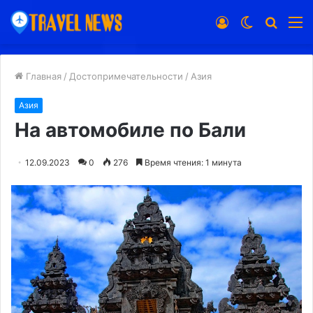
Войти
Switch
Искат
М
skin
Главная
/
Достопримечательности
/
Азия
Азия
На автомобиле по Бали
12.09.2023
0
276
Время чтения: 1 минута