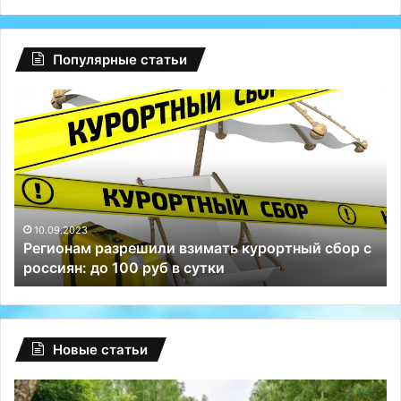
Популярные статьи
Регионам
Гл
разрешили
сб
взимать
на
курортный
Fa
сбор
ту
с
Р
россиян:
сп
до
Те
10.09.2023
Регионам разрешили взимать курортный сбор с
100
и
россиян: до 100 руб в сутки
руб
ВК
в
сутки
Новые статьи