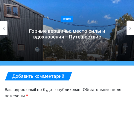
Азия
Горные вершины: место силы и
вдохновения – Путешествие
Добавить комментарий
Ваш адрес email не будет опубликован.
Обязательные поля
помечены
*
К
о
м
м