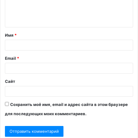
е
н
т
Имя
*
а
р
и
Email
*
й
*
Сайт
Сохранить моё имя, email и адрес сайта в этом браузере
для последующих моих комментариев.