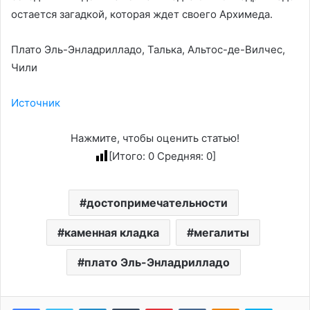
остается загадкой, которая ждет своего Архимеда.
Плато Эль-Энладрилладо, Талька, Альтос-де-Вилчес,
Чили
Источник
Нажмите, чтобы оценить статью!
[Итого:
0
Средняя:
0
]
достопримечательности
каменная кладка
мегалиты
плато Эль-Энладрилладо
LinkedIn
Tumblr
Pinterest
Вконтакте
Одноклассники
Skype