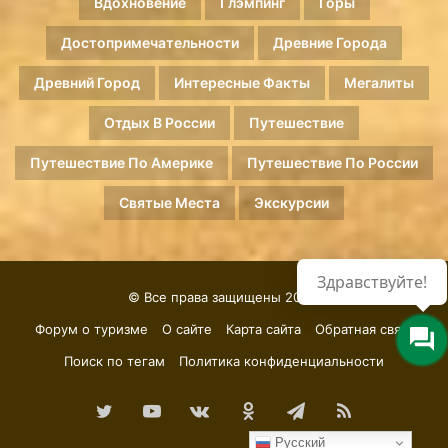
Вдохновение
Глэмпинг
Горы
Достопримечательности
Древние Города
Древний Город
Интересные Факты
Мегалиты
Отдых В России
Путешествие
Путешествие По Америке
Путешествие По России
Святые Места
Экскурсии
Здравствуйте!
© Все права защищены 2026.
Форум о туризме
О сайте
Карта сайта
Обратная связь
Поиск по тегам
Политика конфиденциальности
Twitter
YouTube
vk.com
Одноклассники
Telegram
RSS
Русский