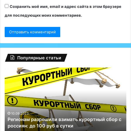
Сохранить моё имя, email и адрес сайта в этом браузере
для последующих моих комментариев.
Популярные статьи
Регионам
Гл
разрешили
сб
взимать
на
курортный
Fa
сбор
ту
с
Р
россиян:
сп
до
Те
10.09.2023
Регионам разрешили взимать курортный сбор с
100
и
россиян: до 100 руб в сутки
руб
ВК