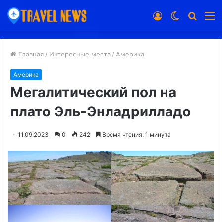
Войти
Switch
Искат
М
skin
Главная
/
Интересные места
/
Америка
Америка
Мегалитический пол на
плато Эль-Энладрилладо
11.09.2023
0
242
Время чтения: 1 минута