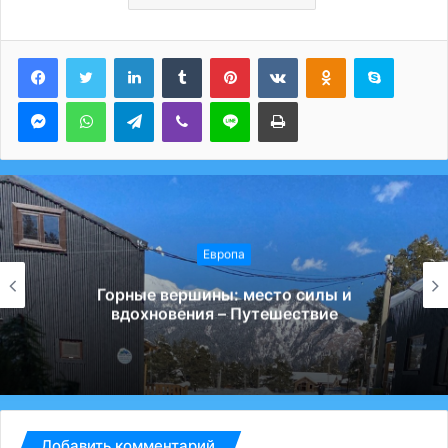
LinkedIn
Tumblr
Pinterest
Вконтакте
Одноклассники
Skype
Messenger
WhatsApp
Telegram
Viber
Line
Печатать
Европа
Горные вершины: место силы и
вдохновения – Путешествие
Добавить комментарий