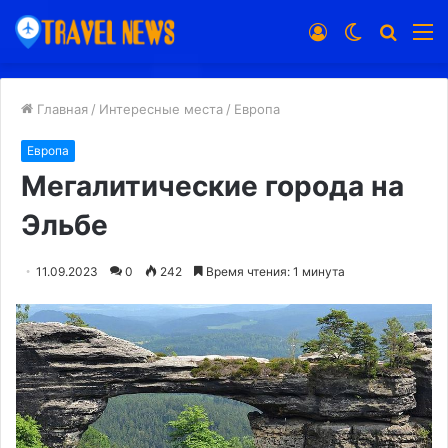
Войти
Switch
Искат
М
skin
Главная
/
Интересные места
/
Европа
Европа
Мегалитические города на
Эльбе
11.09.2023
0
242
Время чтения: 1 минута