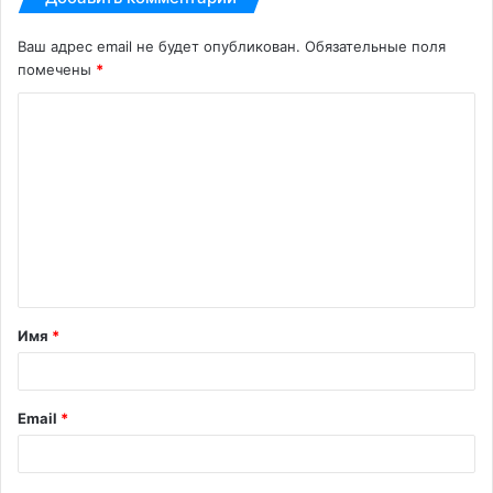
Ваш адрес email не будет опубликован.
Обязательные поля
помечены
*
К
о
м
м
е
н
т
Имя
*
а
р
и
Email
*
й
*