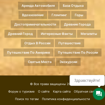
Аренда Автомобиля
База Отдыха
Вдохновение
Глэмпинг
Горы
Достопримечательности
Древние Города
Древний Город
Интересные Факты
Мегалиты
Отдых В России
Путешествие
Путешествие По Америке
Путешествие По России
Святые Места
Экскурсии
Здравствуйте!
© Все права защищены 2026.
Форум о туризме
О сайте
Карта сайта
Обратная связь
Поиск по тегам
Политика конфиденциальности