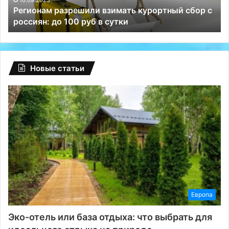
10.09.2023
Регионам разрешили взимать курортный сбор с
100
и
россиян: до 100 руб в сутки
руб
ВК
в
сутки
Новые статьи
Европа
Эко-отель или база отдыха: что выбрать для