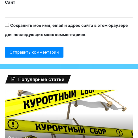
Сайт
Сохранить моё имя, email и адрес сайта в этом браузере
для последующих моих комментариев.
Популярные статьи
Регионам
Гл
разрешили
сб
взимать
на
курортный
Fa
сбор
ту
с
Р
россиян:
сп
до
Те