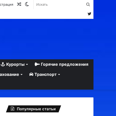
Случайная
Switch
Искать
истрация
статья
skin
Twitter
Курорты
Горячие предложения
ахование
Транспорт
Популярные статьи