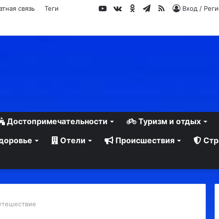
YouTube
vk.com
Одноклассники
Telegram
RSS
атная связь
Теги
Вход / Рег
Достопримечательности
Туризм и отдых
доровье
Отели
Происшествия
Стр
утешествие