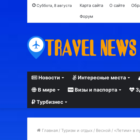
Карта сайта
О сайте
Обр
Суббота, 8 августа
Форум
Новости
Интересные места
В мире
Визы и паспорта
З
Турбизнес
Главная
/
Туризм и отдых
/
Весной
/
«Летим» в п