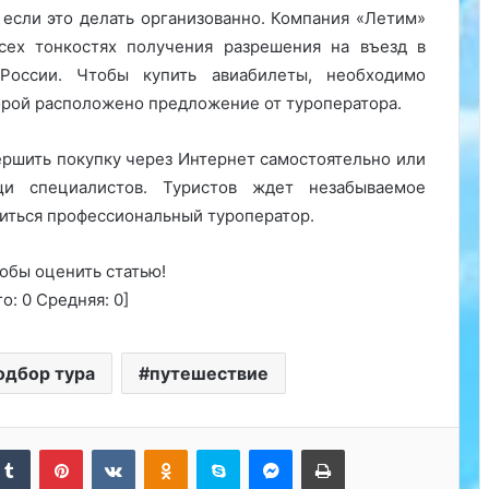
если это делать организованно. Компания «Летим»
ех тонкостях получения разрешения на въезд в
России. Чтобы купить авиабилеты, необходимо
торой расположено предложение от туроператора.
ершить покупку через Интернет самостоятельно или
и специалистов. Туристов ждет незабываемое
титься профессиональный туроператор.
обы оценить статью!
го:
0
Средняя:
0
]
одбор тура
путешествие
kedIn
Tumblr
Pinterest
Вконтакте
Одноклассники
Skype
Messenger
Печатать