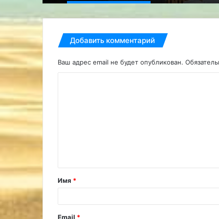
Добавить комментарий
Ваш адрес email не будет опубликован.
Обязател
К
о
м
м
е
н
т
Имя
*
а
р
и
Email
*