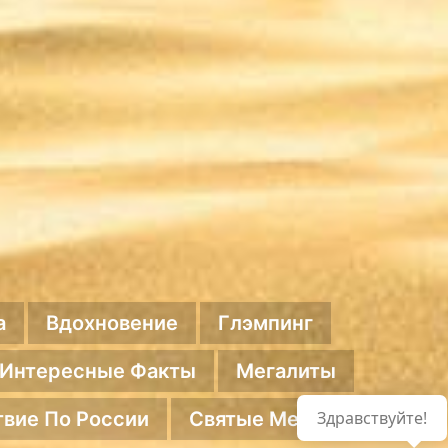
а
Вдохновение
Глэмпинг
Интересные Факты
Мегалиты
вие По России
Святые Места
Здравствуйте!