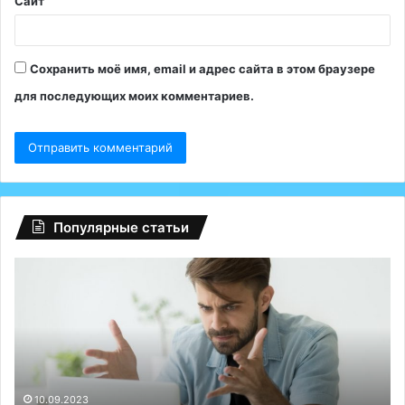
Сайт
Сохранить моё имя, email и адрес сайта в этом браузере
для последующих моих комментариев.
Популярные статьи
Россиян
обложат
5-
ти
процентным
«туристическим
налогом»
22.07.2024