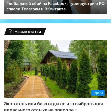
й на Facebook: туриндустрию РФ
Россиян обложат 5
м и ВКонтакте
«туристическим на
Новые статьи
Европа
Эко-отель или база отдыха: что выбрать для
идеального отдыха на природе –