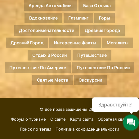
Аренда Автомобиля
База Отдыха
Вдохновение
Глэмпинг
Горы
Достопримечательности
Древние Города
Древний Город
Интересные Факты
Мегалиты
Отдых В России
Путешествие
Путешествие По Америке
Путешествие По России
Святые Места
Экскурсии
Здравствуйте!
© Все права защищены 2026.
Форум о туризме
О сайте
Карта сайта
Обратная связь
Поиск по тегам
Политика конфиденциальности