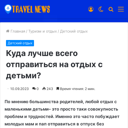
Войти
Switch
Искат
М
skin
Главная
/
Туризм и отдых
/
Детский отдых
Детский отдых
Куда лучше всего
отправиться на отдых с
детьми?
10.09.2023
0
243
Время чтения: 2 мин.
По мнению большинства родителей, любой отдых с
маленькими детьми– это просто таки совокупность
проблем и трудностей. Именно это часто побуждает
молодых мам и пап отправиться в отпуск без