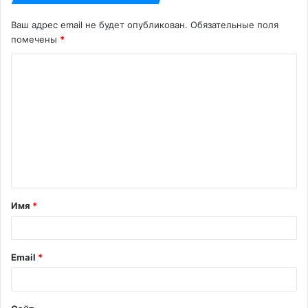
Ваш адрес email не будет опубликован.
Обязательные поля
помечены
*
К
о
м
м
е
н
т
Имя
*
а
р
и
Email
*
й
*