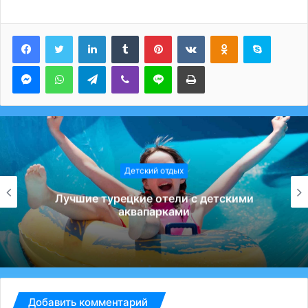
LinkedIn
Tumblr
Pinterest
Вконтакте
Одноклассники
Skype
Messenger
WhatsApp
Telegram
Viber
Line
Печатать
Детский отдых
Лучшие турецкие отели с детскими
аквапарками
Добавить комментарий