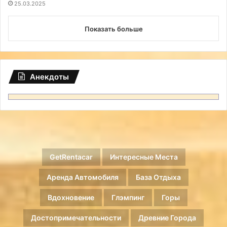
25.03.2025
Показать больше
Анекдоты
GetRentacar
Интересные Места
Аренда Автомобиля
База Отдыха
Вдохновение
Глэмпинг
Горы
Достопримечательности
Древние Города