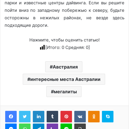
парки и известные центры дайвинга. Если вы решите
пойти вниз по западному побережью к северу, будьте
осторожны в нежилых районах, не везде здесь
подходящие дороги.
Нажмите, чтобы оценить статью!
[Итого:
0
Средняя:
0
]
Австралия
интересные места Австралии
мегалиты
LinkedIn
Tumblr
Pinterest
Вконтакте
Одноклассники
Skype
Messenger
WhatsApp
Telegram
Viber
Line
Печатать