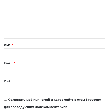
о
м
м
е
н
т
Имя
*
а
р
и
Email
*
й
*
Сайт
Сохранить моё имя, email и адрес сайта в этом браузере
для последующих моих комментариев.