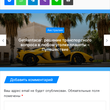
Австралия
GetRentacar: решение транспортного
вопроса в любом уголке планеты –
Путешествие
Добавить комментарий
Ваш адрес email не будет опубликован.
Обязательные поля
помечены
*
К