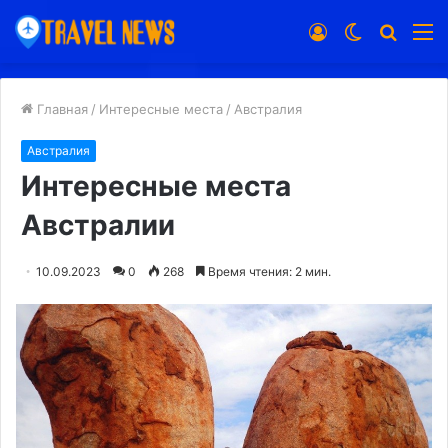
Войти
Switch
Искат
М
skin
Главная
/
Интересные места
/
Австралия
Австралия
Интересные места
Австралии
10.09.2023
0
268
Время чтения: 2 мин.