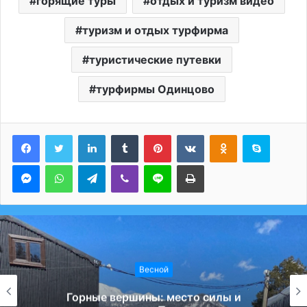
горящие туры
отдых и туризм видео
туризм и отдых турфирма
туристические путевки
турфирмы Одинцово
LinkedIn
Tumblr
Pinterest
Вконтакте
Одноклассники
Skype
Messenger
WhatsApp
Telegram
Viber
Line
Печатать
Весной
Горные вершины: место силы и