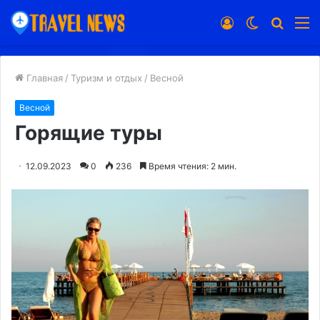
Войти
Switch
Искат
М
skin
Главная
/
Туризм и отдых
/
Весной
Весной
Горящие туры
12.09.2023
0
236
Время чтения: 2 мин.