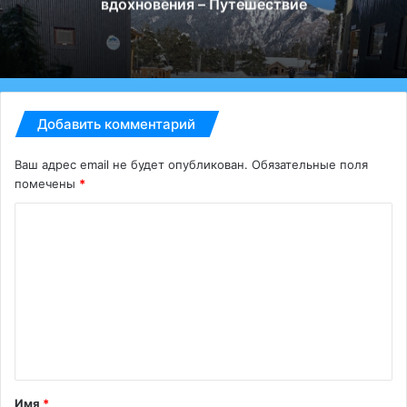
вдохновения – Путешествие
Добавить комментарий
Ваш адрес email не будет опубликован.
Обязательные поля
помечены
*
К
о
м
м
е
н
т
Имя
*