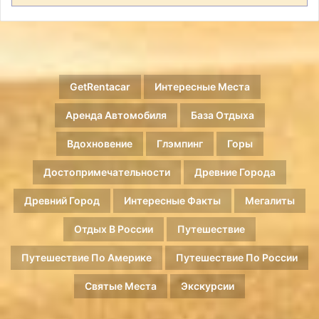
GetRentacar
Интересные Места
Аренда Автомобиля
База Отдыха
Вдохновение
Глэмпинг
Горы
Достопримечательности
Древние Города
Древний Город
Интересные Факты
Мегалиты
Отдых В России
Путешествие
Путешествие По Америке
Путешествие По России
Святые Места
Экскурсии