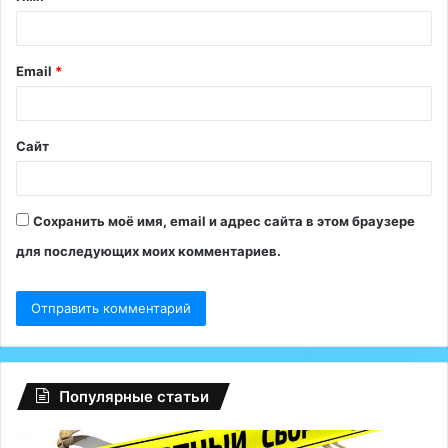
а
р
и
Email
*
й
*
Сайт
Сохранить моё имя, email и адрес сайта в этом браузере
для последующих моих комментариев.
Популярные статьи
Регионам
Гл