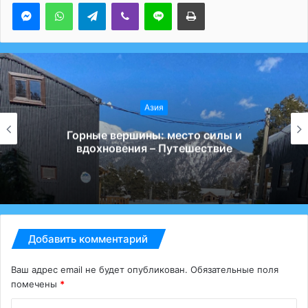
Messenger
WhatsApp
Telegram
Viber
Line
Печатать
Азия
Горные вершины: место силы и
вдохновения – Путешествие
Добавить комментарий
Ваш адрес email не будет опубликован.
Обязательные поля
помечены
*