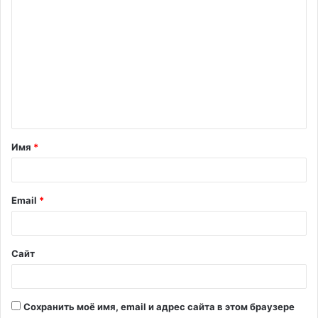
К
о
м
м
е
н
т
Имя
*
а
р
и
Email
*
й
*
Сайт
Сохранить моё имя, email и адрес сайта в этом браузере