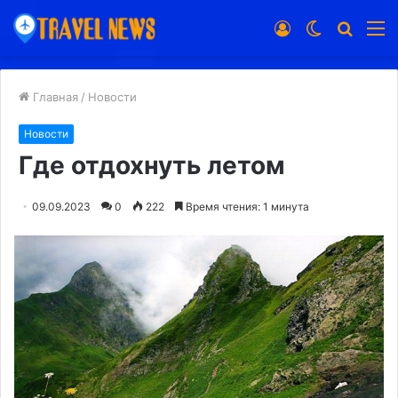
Войти
Switch
Искат
М
skin
Главная
/
Новости
Новости
Где отдохнуть летом
09.09.2023
0
222
Время чтения: 1 минута