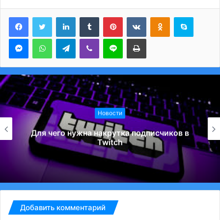
LinkedIn
Tumblr
Pinterest
Вконтакте
Одноклассники
Skype
Messenger
WhatsApp
Telegram
Viber
Line
Печатать
Новости
Для чего нужна накрутка подписчиков в
Twitch
Добавить комментарий