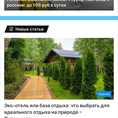
россиян: до 100 руб в сутки
руб
ВК
в
сутки
Новые статьи
Европа
Эко-отель или база отдыха: что выбрать для
идеального отдыха на природе –