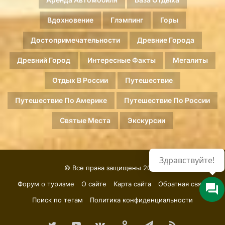
Вдохновение
Глэмпинг
Горы
Достопримечательности
Древние Города
Древний Город
Интересные Факты
Мегалиты
Отдых В России
Путешествие
Путешествие По Америке
Путешествие По России
Святые Места
Экскурсии
Здравствуйте!
© Все права защищены 2026.
Форум о туризме
О сайте
Карта сайта
Обратная связь
Поиск по тегам
Политика конфиденциальности
Twitter
YouTube
vk.com
Одноклассники
Telegram
RSS