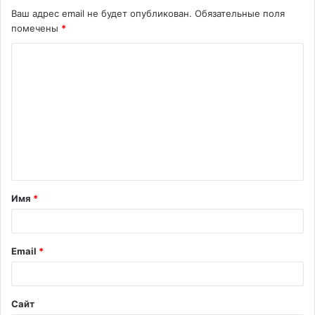
Ваш адрес email не будет опубликован.
Обязательные поля
помечены
*
К
о
м
м
е
н
т
Имя
*
а
р
и
Email
*
й
*
Сайт