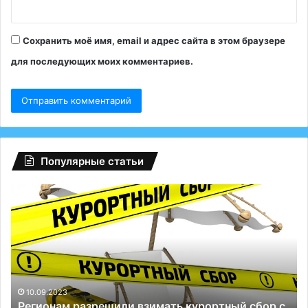
Сохранить моё имя, email и адрес сайта в этом браузере
для последующих моих комментариев.
Популярные статьи
Регионам
Гл
разрешили
сб
взимать
на
курортный
Fa
сбор
ту
с
Р
россиян:
сп
до
Те
10.09.2023
Регионам разрешили взимать курортный сбор с
100
и