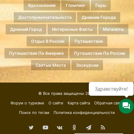
Вдохновение
Глэмпинг
Горы
Достопримечательности
Древние Города
Древний Город
Интересные Факты
Мегалиты
Отдых В России
Путешествие
Путешествие По Америке
Путешествие По России
Святые Места
Экскурсии
Здравствуйте!
© Все права защищены 2026.
Форум о туризме
О сайте
Карта сайта
Обратная связь
Поиск по тегам
Политика конфиденциальности
Twitter
YouTube
vk.com
Одноклассники
Telegram
RSS