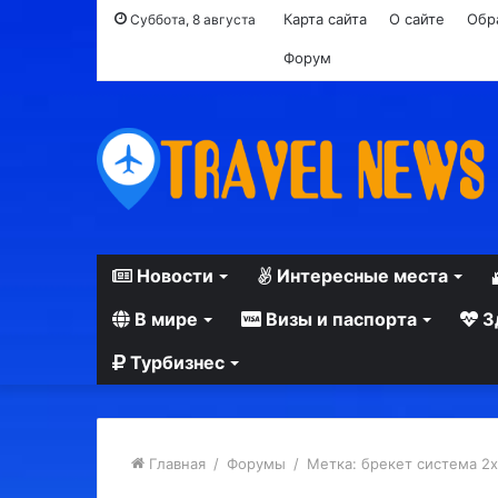
Карта сайта
О сайте
Обр
Суббота, 8 августа
Форум
Новости
Интересные места
В мире
Визы и паспорта
З
Турбизнес
Главная
/
Форумы
/
Метка: брекет система 2