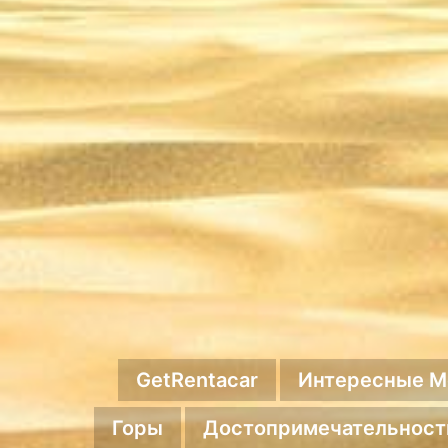
GetRentacar
Интересные М
Горы
Достопримечательност