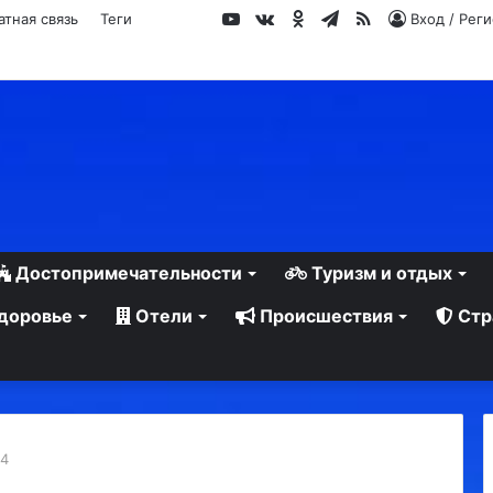
YouTube
vk.com
Одноклассники
Telegram
RSS
атная связь
Теги
Вход / Рег
Достопримечательности
Туризм и отдых
доровье
Отели
Происшествия
Стр
х4