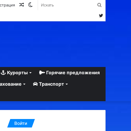
Случайная
Switch
Искать
истрация
статья
skin
Twitter
Курорты
Горячие предложения
ахование
Транспорт
Войти