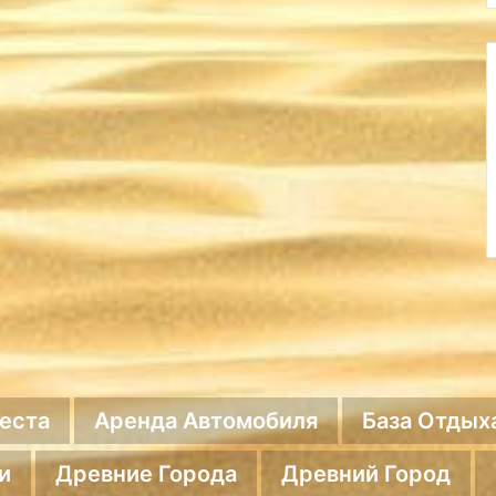
еста
Аренда Автомобиля
База Отдых
и
Древние Города
Древний Город