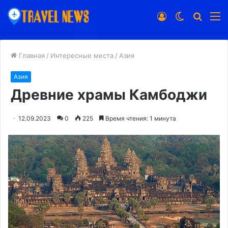
Войти
Switch
Искат
М
skin
Главная
/
Интересные места
/
Азия
Азия
Древние храмы Камбоджи
12.09.2023
0
225
Время чтения: 1 минута