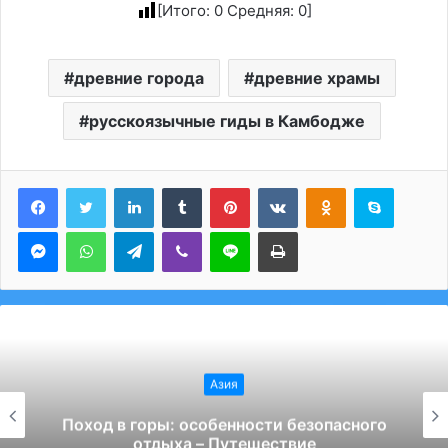
[Итого:
0
Средняя:
0
]
древние города
древние храмы
русскоязычные гиды в Камбодже
LinkedIn
Tumblr
Pinterest
Вконтакте
Одноклассники
Skype
Messenger
WhatsApp
Telegram
Viber
Line
Печатать
Азия
GetRentacar: решение транспортного
вопроса в любом уголке планеты –