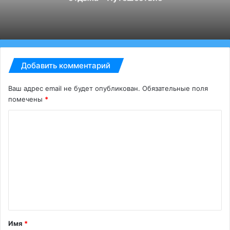
Путешествие
Добавить комментарий
Ваш адрес email не будет опубликован.
Обязательные поля
помечены
*
К
о
м
м
е
н
т
Имя
*
а