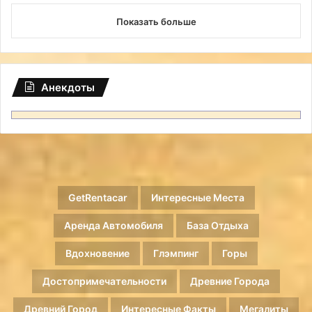
Показать больше
Анекдоты
GetRentacar
Интересные Места
Аренда Автомобиля
База Отдыха
Вдохновение
Глэмпинг
Горы
Достопримечательности
Древние Города
Древний Город
Интересные Факты
Мегалиты