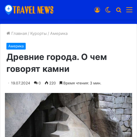
Войти
Switch
Искат
М
skin
Главная
/
Курорты
/
Америка
Америка
Древние города. О чем
говорят камни
19.07.2024
0
220
Время чтения: 3 мин.