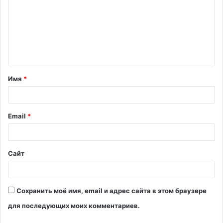
м
м
е
н
т
Имя
*
а
р
и
Email
*
й
*
Сайт
Сохранить моё имя, email и адрес сайта в этом браузере
для последующих моих комментариев.