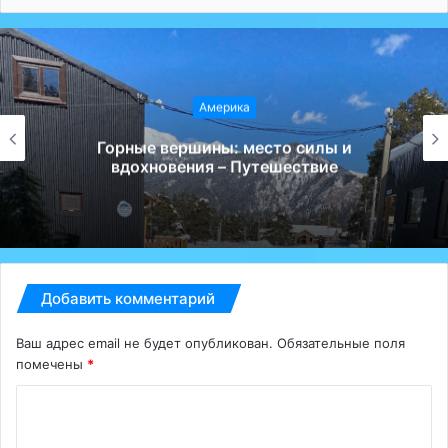
Америка
Избыток или новое мировоззрение:
почему дети перестали ценить игрушки –
Путешествие
Добавить комментарий
Ваш адрес email не будет опубликован.
Обязательные поля
помечены
*
К
о