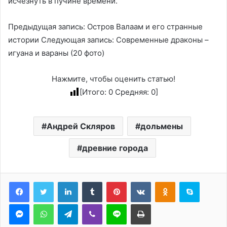
исчезнуть в пучине времени.
Предыдущая запись: Остров Валаам и его странные
истории Следующая запись: Современные драконы –
игуана и вараны (20 фото)
Нажмите, чтобы оценить статью!
[Итого:
0
Средняя:
0
]
Андрей Скляров
дольмены
древние города
LinkedIn
Tumblr
Pinterest
Вконтакте
Одноклассники
Skype
Messenger
WhatsApp
Telegram
Viber
Line
Печатать