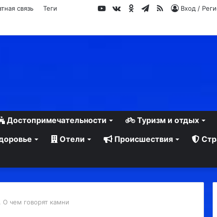
YouTube
vk.com
Одноклассники
Telegram
RSS
тная связь
Теги
Вход / Рег
Достопримечательности
Туризм и отдых
доровье
Отели
Происшествия
Стр
 О чем говорят камни