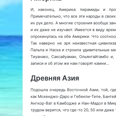
И, наконец, Америка: пирамиды и про
Примечательно, что все эти народы в своих
их рук дело. А многие строения вообще за
и их даже не изучают. Имеется в виду врем
опрокинулась на обе Америки. Что соотно
Так наверно не зря неизвестная цивилиз
Пальпа и Наска и строила удивительные ме
Тиуанако, Саксайуаман, Ольянтайтамбо и
записи и об этом же нам говорят камни…
Древняя Азия
Подошла очередь Восточной Азии, той, гд
как Мохенджо-Даро и Гебекли-Тепе, Бантей
Ангкор-Ват в Камбодже и Нан-Мадол в Микр
трудом верится, что где-то 20, 50 или даже