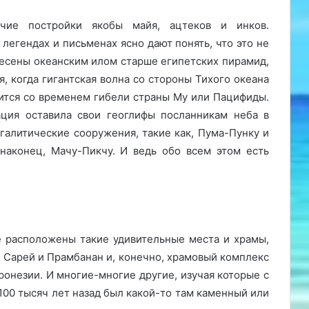
чие постройки якобы майя, ацтеков и инков.
 легендах и письменах ясно дают понять, что это не
несены океанским илом старше египетских пирамид,
я, когда гигантская волна со стороны Тихого океана
сится со временем гибели страны Му или Пацифиды.
ация оставила свои геоглифы посланникам неба в
галитические сооружения, такие как, Пума-Пунку и
, наконец, Мачу-Пикчу. И ведь обо всем этом есть
е расположены такие удивительные места и храмы,
 Сарей и Прамбанан и, конечно, храмовый комплекс
онезии. И многие-многие другие, изучая которые с
 100 тысяч лет назад был какой-то там каменный или