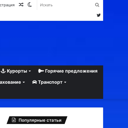
Случайная
Switch
Искать
истрация
статья
skin
Twitter
Курорты
Горячие предложения
ахование
Транспорт
Популярные статьи