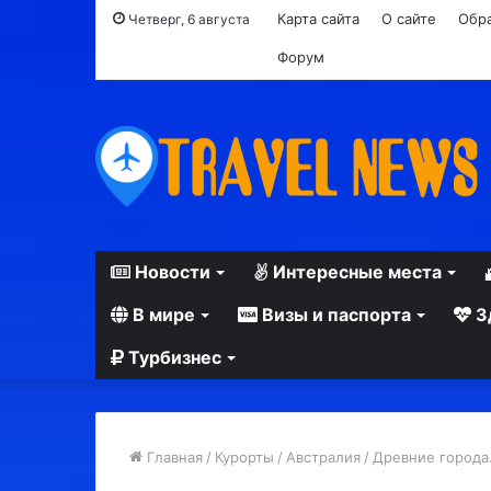
Карта сайта
О сайте
Обра
Четверг, 6 августа
Форум
Новости
Интересные места
В мире
Визы и паспорта
З
Турбизнес
Главная
/
Курорты
/
Австралия
/
Древние города.