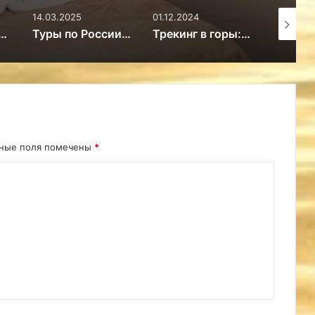
14.03.2025
01.12.2024
25.03.20
ассейном в Пересыпи – Путешествие
Туры по России: Откройте многогранность родной земли – Путешествие
Трекинг в горы: Кайлас, Эверест, Белуха, Эльбрус и др. – Путешествие
ьные поля помечены
*