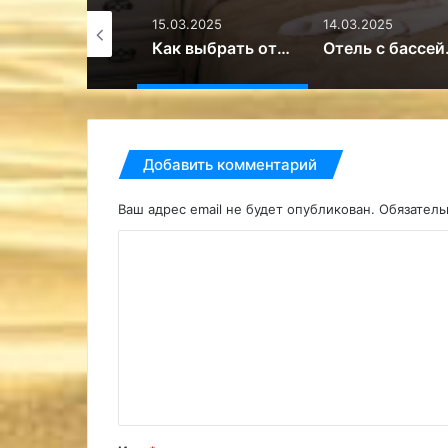
.03.2025
15.03.2025
14.03.2025
Поздравляю всех женщин с 8 марта! – Путешествие
Как выбрать отель в Иркутске? Советы для комфортного отдыха – Путешествие
Отель с б
Добавить комментарий
Ваш адрес email не будет опубликован.
Обязател
К
о
м
м
е
н
т