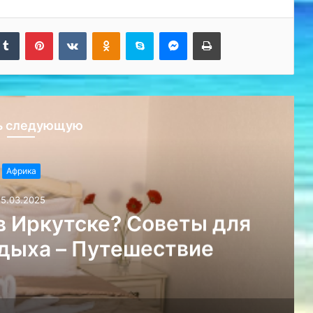
kedIn
Tumblr
Pinterest
Вконтакте
Одноклассники
Skype
Messenger
Печатать
ь следующую
Африка
15.03.2025
в Иркутске? Советы для
дыха – Путешествие