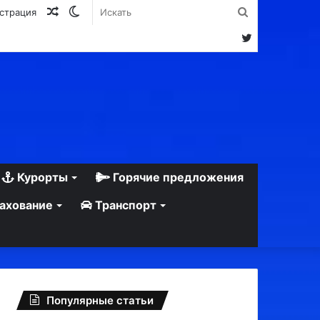
Случайная
Switch
Искать
истрация
статья
skin
Twitter
Курорты
Горячие предложения
ахование
Транспорт
Популярные статьи