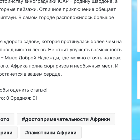
остоинству виноградники ЮАР – родину Шардоне, а
 горные пейзажи. Отличное приключение обещает
ейптаун. В самом городе расположилось большое
я «дорога садов», которая протянулась более чем на
поведников и лесов. Не стоит упускать возможность
 – Мысе Доброй Надежды, где можно стоять на краю
кого. Африка полна сюрпризов и необычных мест. И
останется в вашем сердце.
обы оценить статью!
го:
0
Средняя:
0
]
фото
достопримечательности Африки
фрики
памятники Африки