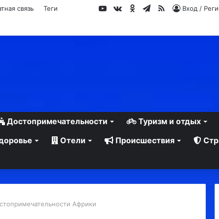
YouTube
vk.com
Одноклассники
Telegram
RSS
тная связь
Теги
Вход / Рег
Достопримечательности
Туризм и отдых
доровье
Отели
Происшествия
Стр
стопримечательности Африки