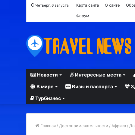
Карта сайта
О сайте
Обра
Четверг, 6 августа
Форум
Новости
Интересные места
В мире
Визы и паспорта
З
Турбизнес
Главная
/
Достопримечательности
/
Африка
/
До