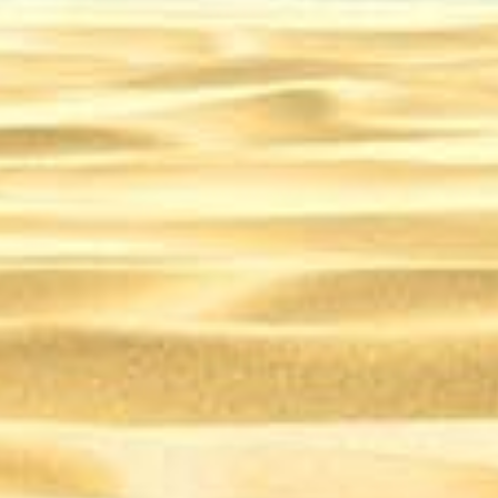
25
18.03.2025
18.03.2025
Эко-отель или база отдыха: что выбрать для идеального отдыха на природе – Путешествие
Горные вершины: место силы и вдохновения – Путешествие
Избыток или новое мировоззрение: почему дети перестали ценить игрушки – Путешествие