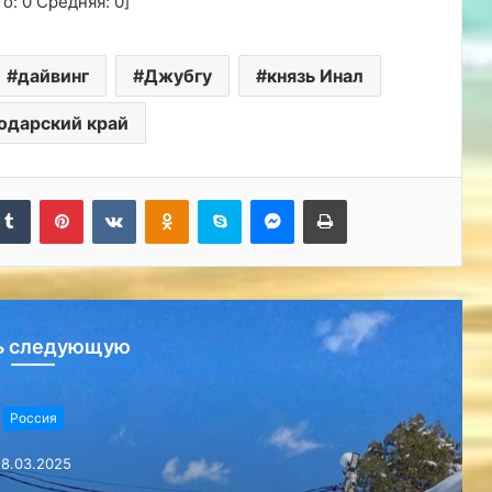
го:
0
Средняя:
0
]
дайвинг
Джубгу
князь Инал
одарский край
kedIn
Tumblr
Pinterest
Вконтакте
Одноклассники
Skype
Messenger
Печатать
ь следующую