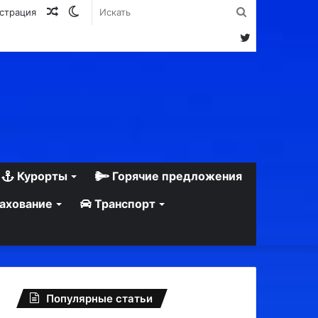
Случайная
Switch
Искать
истрация
статья
skin
Twitter
Курорты
Горячие предложения
ахование
Транспорт
Популярные статьи