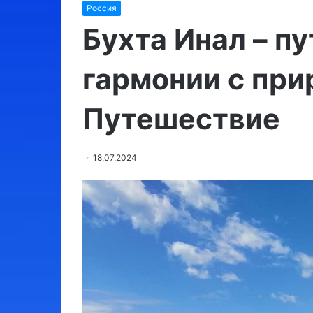
Россия
Израиль:
места,
Бухта Инал – п
обязательные
для
гармонии с при
посещения
Путешествие
03.08.2024
Израиль: места, обязате
для посещения
18.07.2024