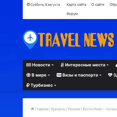
Карта сайта
О сайте
Обр
Суббота, 8 августа
Форум
Новости
Интересные места
В мире
Визы и паспорта
З
Турбизнес
Главная
/
Курорты
/
Россия
/
Бухта Инал – путеш