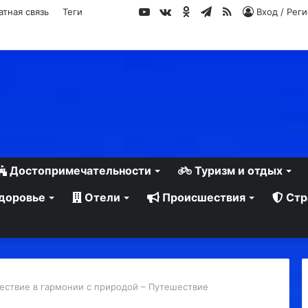
YouTube
vk.com
Одноклассники
Telegram
RSS
атная связь
Теги
Вход / Рег
Достопримечательности
Туризм и отдых
доровье
Отели
Происшествия
Стр
ествие в гармонии с природой – Путешествие