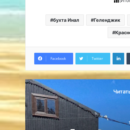
[Ито
бухта Инал
Геленджик
Красн
Lin
Facebook
Twitter
Читат
Россия
18.03.2025