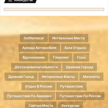
GetRentacar
Интересные Места
Аренда Автомобиля
База Отдыха
Вдохновение
Глэмпинг
Горы
Достопримечательности
Древние Города
Древний Город
Интересные Факты
Мегалиты
Отдых В России
Путешествие
Путешествие По Америке
Путешествие По России
Святые Места
Экскурсии