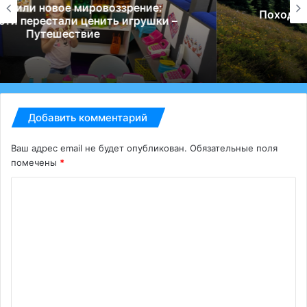
Поход в горы: особенности безопасного
отдыха – Путешествие
Добавить комментарий
Ваш адрес email не будет опубликован.
Обязательные поля
помечены
*
К
о
м
м
е
н