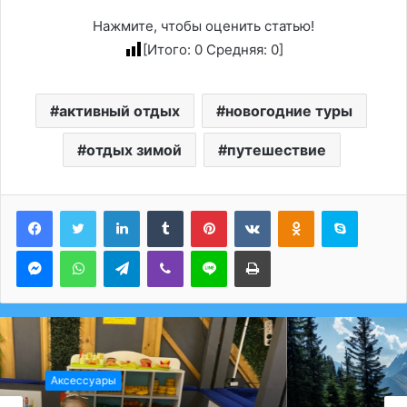
Нажмите, чтобы оценить статью!
[Итого:
0
Средняя:
0
]
активный отдых
новогодние туры
отдых зимой
путешествие
LinkedIn
Tumblr
Pinterest
Вконтакте
Одноклассники
Skype
Messenger
WhatsApp
Telegram
Viber
Line
Печатать
Аксессуары