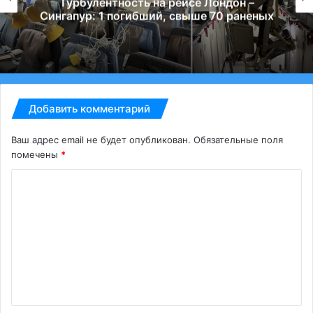
Турбулентность на рейсе Лондон –
Сингапур: 1 погибший, свыше 70 раненых
Добавить комментарий
Ваш адрес email не будет опубликован.
Обязательные поля
помечены
*
К
о
м
м
е
н
т