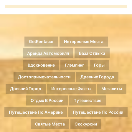
GetRentacar
Интересные Места
Аренда Автомобиля
База Отдыха
Вдохновение
Глэмпинг
Горы
Достопримечательности
Древние Города
Древний Город
Интересные Факты
Мегалиты
Отдых В России
Путешествие
Путешествие По Америке
Путешествие По России
Святые Места
Экскурсии