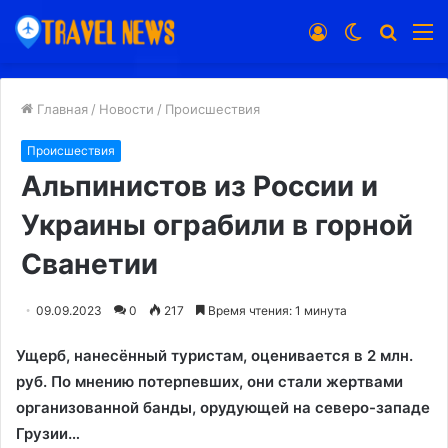
Войти
Switch
Искат
М
skin
Главная
/
Новости
/
Происшествия
Происшествия
Альпинистов из России и
Украины ограбили в горной
Сванетии
09.09.2023
0
217
Время чтения: 1 минута
Ущерб, нанесённый туристам, оценивается в 2 млн.
руб. По мнению потерпевших, они стали жертвами
организованной банды, орудующей на северо-западе
Грузии…