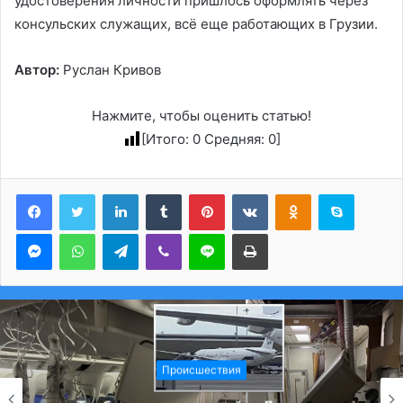
удостоверения личности пришлось оформлять через
консульских служащих, всё еще работающих в Грузии.
Автор:
Руслан Кривов
Нажмите, чтобы оценить статью!
[Итого:
0
Средняя:
0
]
LinkedIn
Tumblr
Pinterest
Вконтакте
Одноклассники
Skype
Messenger
WhatsApp
Telegram
Viber
Line
Печатать
Происшествия