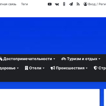
YouTube
vk.com
Одноклассники
Telegram
RSS
тная связь
Теги
Вход / Рег
Достопримечательности
Туризм и отдых
доровье
Отели
Происшествия
Стр