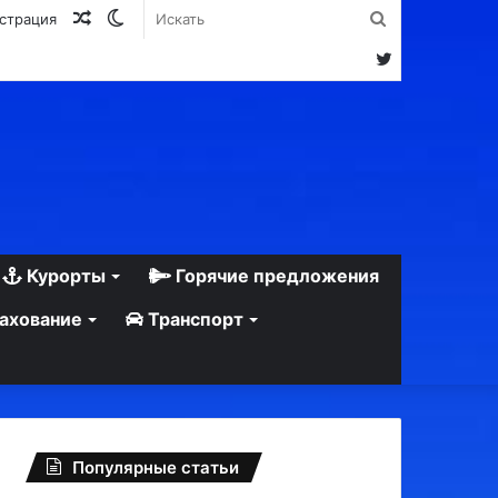
Случайная
Switch
Искать
истрация
статья
skin
Twitter
Курорты
Горячие предложения
ахование
Транспорт
Популярные статьи