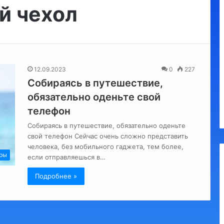
й чехол
Утконос
12.09.2023
0
227
Собираясь в путешествие,
а, обязательные
10.09.2023
обязательно оденьте свой
я
Утконос
телефон
Собираясь в путешествие, обязательно оденьте
свой телефон Сейчас очень сложно представить
человека, без мобильного гаджета, тем более,
ры
если отправляешься в…
Подробнее »