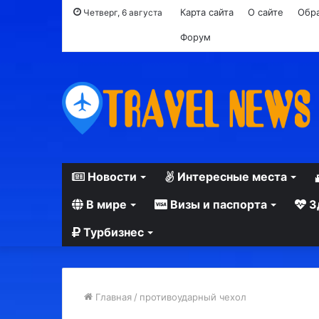
Карта сайта
О сайте
Обра
Четверг, 6 августа
Форум
Новости
Интересные места
В мире
Визы и паспорта
З
Турбизнес
Главная
/
противоударный чехол