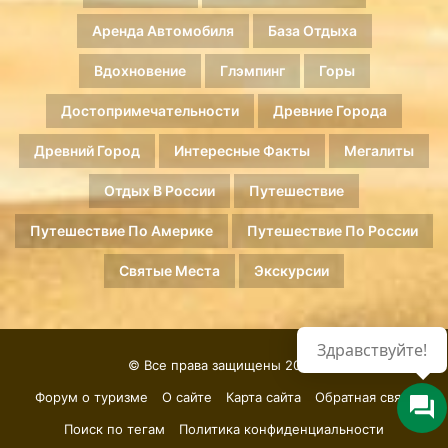
Аренда Автомобиля
База Отдыха
Вдохновение
Глэмпинг
Горы
Достопримечательности
Древние Города
Древний Город
Интересные Факты
Мегалиты
Отдых В России
Путешествие
Путешествие По Америке
Путешествие По России
Святые Места
Экскурсии
Здравствуйте!
© Все права защищены 2026.
Форум о туризме
О сайте
Карта сайта
Обратная связь
Поиск по тегам
Политика конфиденциальности