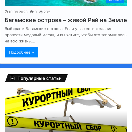
10.09.2023
0
232
Багамские острова – живой Рай на Земле
Выбираем Багамские острова. Если у вас есть желание
провести медовый месяц, и вы хотите, чтобы это запомнилось
на всю жизнь,…
Подробнее »
Популярные статьи
Регионам
Гл
разрешили
сб
взимать
на
курортный
Fa
сбор
ту
с
Р
россиян:
сп