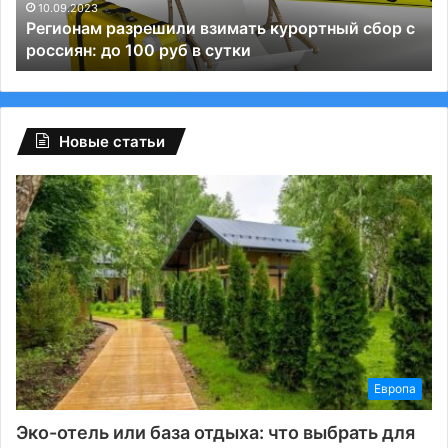
до
Те
10.09.2023
Регионам разрешили взимать курортный сбор с
100
и
россиян: до 100 руб в сутки
руб
ВК
в
сутки
Новые статьи
Европа
Эко-отель или база отдыха: что выбрать для