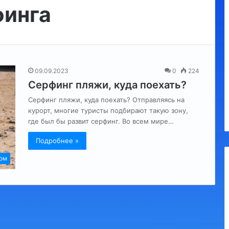
финга
Утконос
09.09.2023
0
224
Серфинг пляжи, куда поехать?
а, обязательные
10.09.2023
Серфинг пляжи, куда поехать? Отправляясь на
я
Утконос
курорт, многие туристы подбирают такую зону,
где был бы развит серфинг. Во всем мире…
Подробнее »
ом