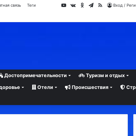
YouTube
vk.com
Одноклассники
Telegram
RSS
тная связь
Теги
Вход / Рег
Достопримечательности
Туризм и отдых
доровье
Отели
Происшествия
Стр