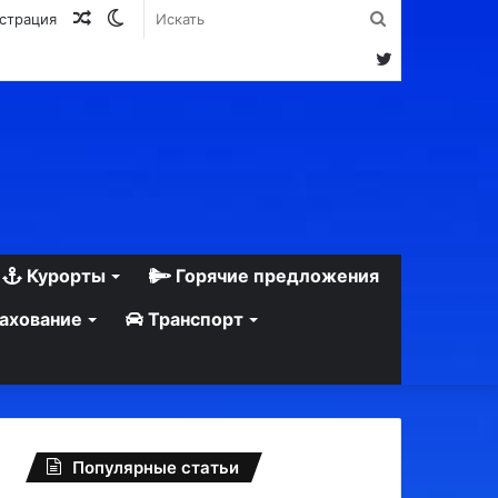
Случайная
Switch
Искать
истрация
статья
skin
Twitter
Курорты
Горячие предложения
ахование
Транспорт
Популярные статьи