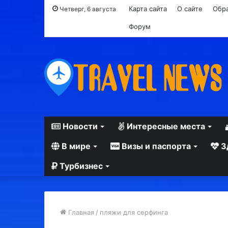
Карта сайта
О сайте
Обра
Четверг, 6 августа
Форум
Новости
Интересные места
В мире
Визы и паспорта
З
Турбизнес
Главная
/
пляжи для серфинга