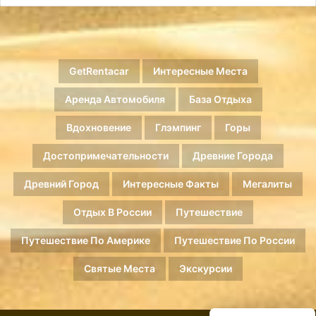
GetRentacar
Интересные Места
Аренда Автомобиля
База Отдыха
Вдохновение
Глэмпинг
Горы
Достопримечательности
Древние Города
Древний Город
Интересные Факты
Мегалиты
Отдых В России
Путешествие
Путешествие По Америке
Путешествие По России
Святые Места
Экскурсии