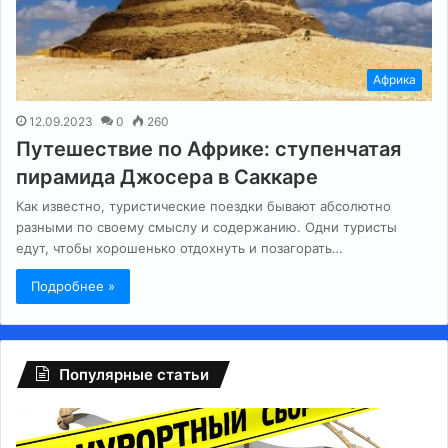
Африка
12.09.2023
0
260
Путешествие по Африке: ступенчатая
пирамида Джосера в Саккаре
Как известно, туристические поездки бывают абсолютно
разными по своему смыслу и содержанию. Одни туристы
едут, чтобы хорошенько отдохнуть и позагорать…
Подробнее »
Популярные статьи
Регионам
Гл
разрешили
сб