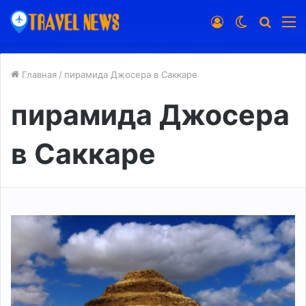
Войти
Switch
Искат
М
skin
Главная
/
пирамида Джосера в Саккаре
пирамида Джосера
в Саккаре