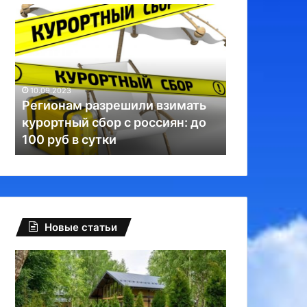
Регионам
Глобальный
разрешили
сбой
взимать
на
курортный
Facebook:
сбор
туриндустрию
с
РФ
10.09.2023
10.09.2023
россиян:
спасли
Регионам разрешили взимать
Глобальный
до
Телеграм
курортный сбор с россиян: до
туриндустр
100
и
100 руб в сутки
Телеграм и
руб
ВКонтакте
в
сутки
Новые статьи