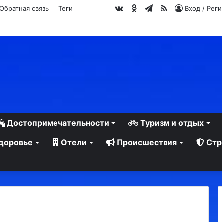
vk.com
Одноклассники
Telegram
RSS
Обратная связь
Теги
Вход / Рег
Достопримечательности
Туризм и отдых
доровье
Отели
Происшествия
Стр