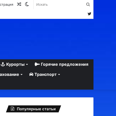
Случайная
Switch
Искать
истрация
статья
skin
Twitter
Курорты
Горячие предложения
ахование
Транспорт
Популярные статьи