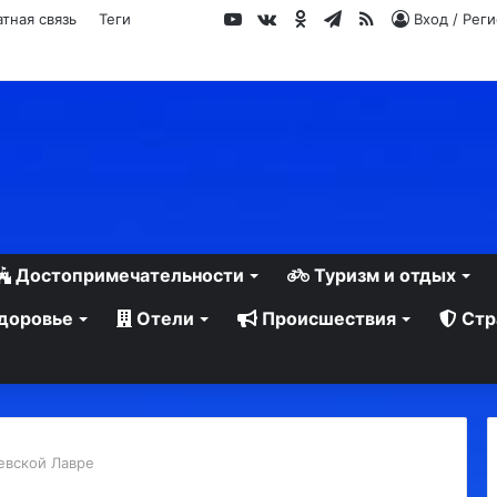
YouTube
vk.com
Одноклассники
Telegram
RSS
тная связь
Теги
Вход / Рег
Достопримечательности
Туризм и отдых
доровье
Отели
Происшествия
Стр
евской Лавре