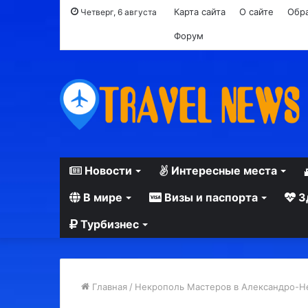
Карта сайта
О сайте
Обра
Четверг, 6 августа
Форум
Новости
Интересные места
В мире
Визы и паспорта
З
Турбизнес
Главная
/
Некрополь Мастеров в Александро-Н