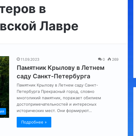
теров в
Регионам
разрешили
взимать
вской Лавре
курортный
сбор
с
10.09.2023
россиян:
Регионам разрешили взимать
до
курортный сбор с россиян: до
100
11.09.2023
0
269
100 руб в сутки
руб
Памятник Крылову в Летнем
в
сутки
саду Санкт-Петербурга
Памятник Крылову в Летнем саду Санкт-
Петербурга Прекрасный город, словно
многоликий памятник, поражает обилием
достопримечательностей и интересных
исторических мест. Они формируют…
ия
Подробнее »