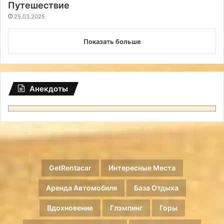
Путешествие
25.03.2025
Показать больше
Анекдоты
GetRentacar
Интересные Места
Аренда Автомобиля
База Отдыха
Вдохновение
Глэмпинг
Горы