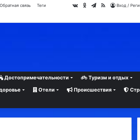
vk.com
Одноклассники
Telegram
RSS
Обратная связь
Теги
Вход / Рег
Достопримечательности
Туризм и отдых
доровье
Отели
Происшествия
Стр