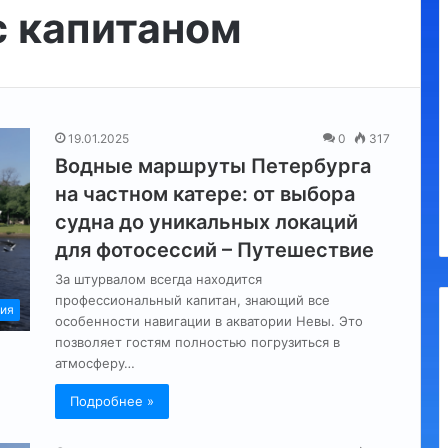
с капитаном
Регионам
разрешили
взимать
курортный
сбор
с
10.09.2023
19.01.2025
0
317
россиян:
Регионам разрешили взимать
Водные маршруты Петербурга
до
курортный сбор с россиян: до
100
на частном катере: от выбора
100 руб в сутки
руб
судна до уникальных локаций
в
для фотосессий – Путешествие
сутки
За штурвалом всегда находится
профессиональный капитан, знающий все
ия
особенности навигации в акватории Невы. Это
позволяет гостям полностью погрузиться в
атмосферу…
Подробнее »