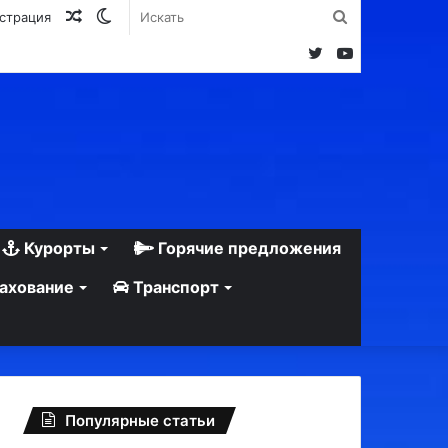
Случайная
Switch
Искать
истрация
статья
skin
Twitter
YouTube
Курорты
Горячие предложения
ахование
Транспорт
Популярные статьи